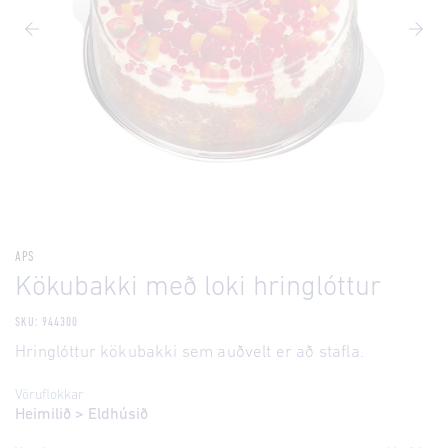
APS
Kökubakki með loki hringlóttur
SKU: 944300
Hringlóttur kökubakki sem auðvelt er að stafla.
Vöruflokkar
Heimilið
>
Eldhúsið