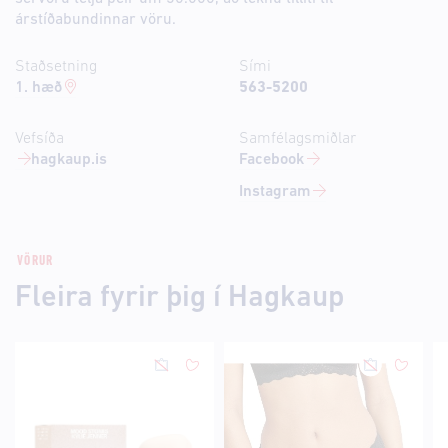
árstíðabundinnar vöru.
Staðsetning
Sími
1. hæð
563-5200
Vefsíða
Samfélagsmiðlar
hagkaup.is
Facebook
Instagram
VÖRUR
Fleira fyrir þig í Hagkaup