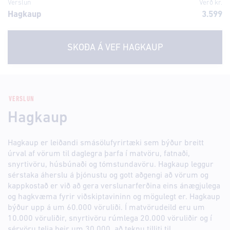
Verslun
Verð kr.
Hagkaup
3.599
SKOÐA Á VEF
HAGKAUP
VERSLUN
Hagkaup
Hagkaup er leiðandi smásölufyrirtæki sem býður breitt
úrval af vörum til daglegra þarfa í matvöru, fatnaði,
snyrtivöru, húsbúnaði og tómstundavöru. Hagkaup leggur
sérstaka áherslu á þjónustu og gott aðgengi að vörum og
kappkostað er við að gera verslunarferðina eins ánægjulega
og hagkvæma fyrir viðskiptavininn og mögulegt er. Hagkaup
býður upp á um 60.000 vöruliði. Í matvörudeild eru um
10.000 vöruliðir, snyrtivöru rúmlega 20.000 vöruliðir og í
sérvöru telja þeir um 30.000, að teknu tilliti til