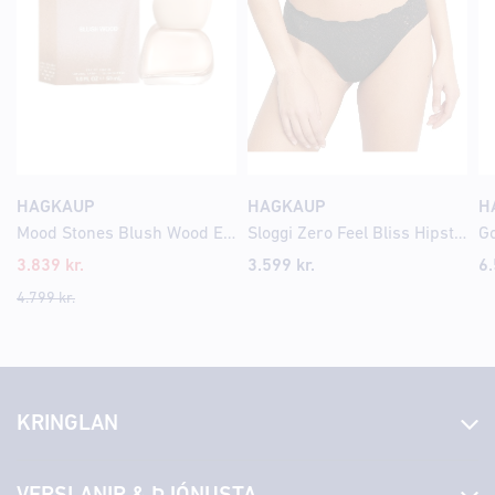
HAGKAUP
HAGKAUP
H
Mood Stones Blush Wood Eau de Parfum
Sloggi Zero Feel Bliss Hipster Svartar
3.839
kr.
3.599
kr.
6
4.799
kr.
KRINGLAN
Fréttir