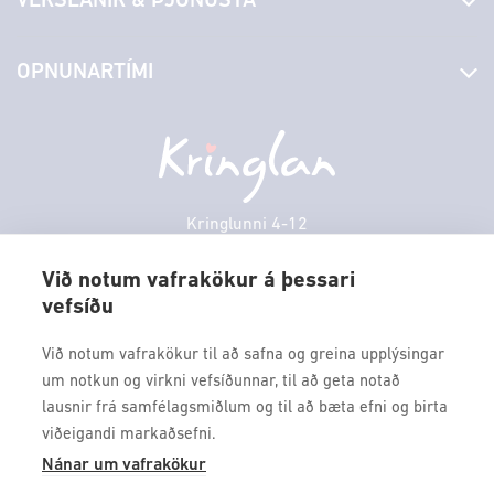
VERSLANIR & ÞJÓNUSTA
Laus störf
Stjórn og starfsfólk
Yfirlit yfir verslanir
OPNUNARTÍMI
Hafðu samband
Borgarbókasafn
Græn spor
Afgreiðslutímar
Föstudagur
10:00 - 18:30
Persónuverndarstefna
Sambíóin
Laugardagur
11:00 - 18:00
Veitingastaðir
Sunnudagur
12:00 - 17:00
Þjónustuver
Mánudagur
10:00 - 18:30
Kringlunni 4-12
Gjafakort
103 Reykjavik
Þriðjudagur
10:00 - 18:30
Borgarleikhúsið
Við notum vafrakökur á þessari
Miðvikudagur
10:00 - 18:30
vefsíðu
Sími: 517 9000
Ævintýraland
Fimmtudagur
10:00 - 18:30
Fax: 517 9010
Við notum vafrakökur til að safna og greina upplýsingar
kringlan@kringlan.is
um notkun og virkni vefsíðunnar, til að geta notað
lausnir frá samfélagsmiðlum og til að bæta efni og birta
VERTU MEÐ
viðeigandi markaðsefni.
Fáðu forskot á dagskrána okkar og sértilboð með því að skrá
Nánar um vafrakökur
þig á póstlista Kringlunnar.