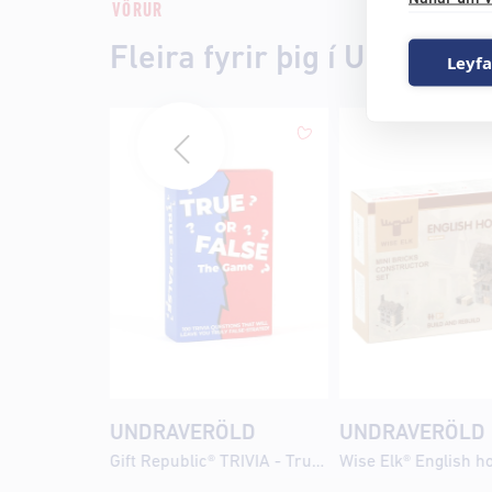
VÖRUR
Fleira fyrir þig í Undraver
Leyfa
UNDRAVERÖLD
UNDRAVERÖLD
Gift Republic® TRIVIA - True Or False
Wise Elk® English h