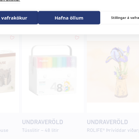
öld
 vafrakökur
Hafna öllum
Stillingar á va
UNDRAVERÖLD
UNDRAVERÖLD
ouse
Tússlitir – 48 litir