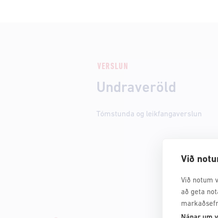
VERSLUN
Undraveröld
Tómstunda og leikfangaverslun
Við notu
Við notum v
að geta not
markaðsefn
Nánar um v