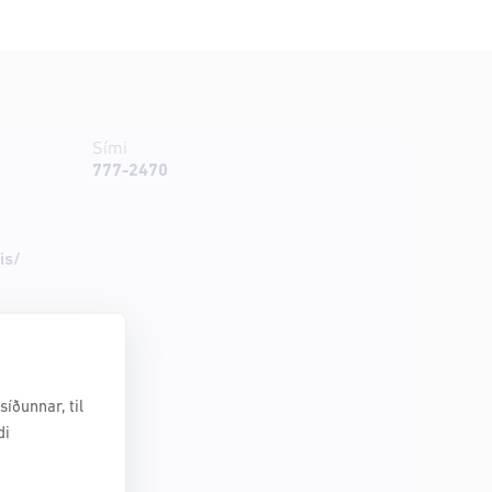
Sími
777-2470
is/
íðunnar, til
di