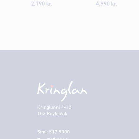
2.190
kr.
4.990
kr.
Kringlunni 4-12
103 Reykjavik
Sími: 517 9000