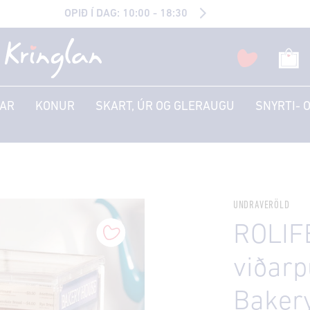
OPIÐ Í DAG: 10:00 - 18:30
AR
KONUR
SKART, ÚR OG GLERAUGU
SNYRTI- 
UNDRAVERÖLD
ROLIFE
viðarp
Baker