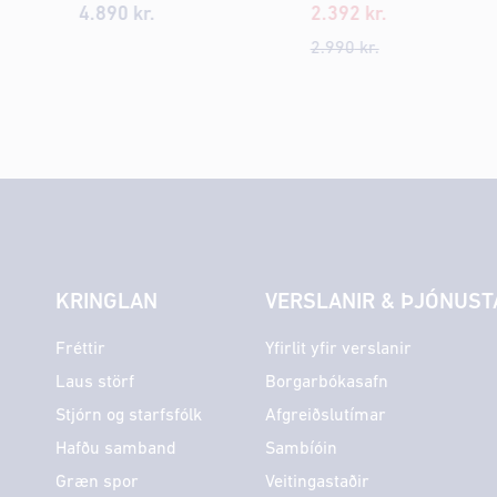
4.890
kr.
2.392
kr.
2.990
kr.
KRINGLAN
VERSLANIR & ÞJÓNUST
Fréttir
Yfirlit yfir verslanir
Laus störf
Borgarbókasafn
Stjórn og starfsfólk
Afgreiðslutímar
Hafðu samband
Sambíóin
Græn spor
Veitingastaðir