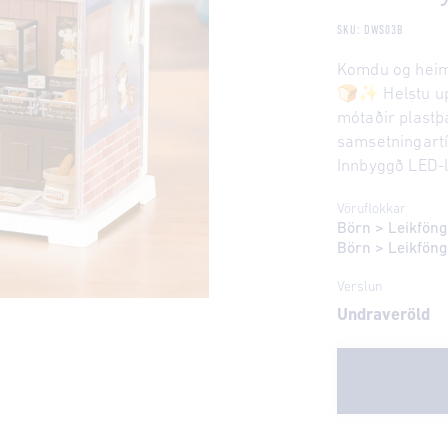
SKU: DWS03B
Komdu og heim
🍞✨ Helstu u
mótaðir plastþ
samsetningartí
Innbyggð LED-l
Vöruflokkar
Börn
>
Leikföng
Börn
>
Leikföng
Verslun
Undraveröld