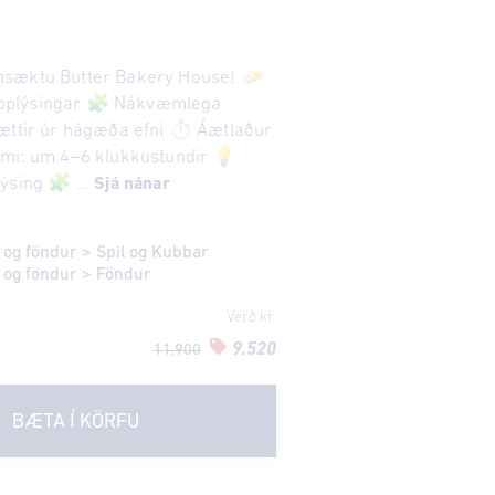
sæktu Butter Bakery House! 🧈
pplýsingar 🧩 Nákvæmlega
ættir úr hágæða efni ⏱️ Áætlaður
mi: um 4–6 klukkustundir 💡
ýsing 🧩 ...
Sjá nánar
 og föndur
>
Spil og Kubbar
 og föndur
>
Föndur
Verð kr.
9.520
11.900
BÆTA Í KÖRFU