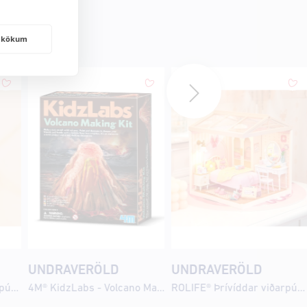
frakökum
UNDRAVERÖLD
UNDRAVERÖLD
ROLIFE® Þrívíddar viðarpúsl - Purple Iris
4M® KidzLabs - Volcano Making Kit
ROLIFE® Þrívíddar viðarpúsl - Lovely Pink Bedroom