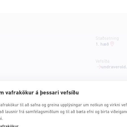
Staðsetning
1. hæð
Vefsíða
undraverold.
m vafrakökur á þessari vefsíðu
afrakökur til að safna og greina upplýsingar um notkun og virkni vefs
að lausnir frá samfélagsmiðlum og til að bæta efni og birta viðeigan
i.
afrakökur