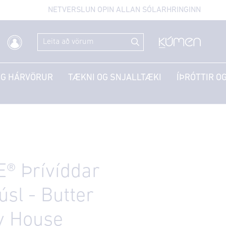
NETVERSLUN OPIN ALLAN SÓLARHRINGINN
OG HÁRVÖRUR
TÆKNI OG SNJALLTÆKI
ÍÞRÓTTIR OG
® Þrívíddar
úsl - Butter
y House