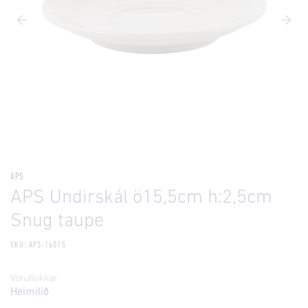
APS
APS Undirskál ö15,5cm h:2,5cm
Snug taupe
SKU: APS-16015
Vöruflokkar
Heimilið