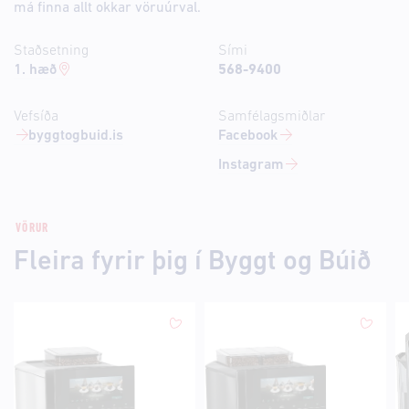
má finna allt okkar vöruúrval.
Staðsetning
Sími
1. hæð
568-9400
Vefsíða
Samfélagsmiðlar
byggtogbuid.is
Facebook
Instagram
VÖRUR
Fleira fyrir þig í Byggt og Búið