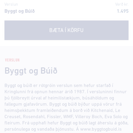
Verslun
Verð kr.
Byggt og Búið
1.495
BÆTA Í KÖRFU
VERSLUN
Byggt og Búið
Byggt og búið er rótgróin verslun sem hefur starfað í
Kringlunni frá opnun hennar árið 1987. Í versluninni finnur
þú fjölbreytt úrval af heimilistækjum, búsáhöldum og
fallegum gjafavörum. Byggt og búið býður uppá vörur frá
heimsþekktum framleiðendum á borð við Kitchenaid, Le
Creuset, Rosendahl, Fissler, WMF, Villeroy Boch, Eva Solo og
fleirum. Frá upphafi hefur Byggt og búið lagt áherslu á góða,
persónulega og vandaða þjónustu. Á www.byggtogbuid.is