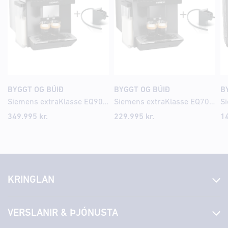
BYGGT OG BÚIÐ
BYGGT OG BÚIÐ
B
Siemens extraKlasse EQ900 iAroma Espresso kaffivél
Siemens extraKlasse EQ700 iAroma Espresso kaffivél
349.995
kr.
229.995
kr.
1
KRINGLAN
Fréttir
VERSLANIR & ÞJÓNUSTA
Laus störf