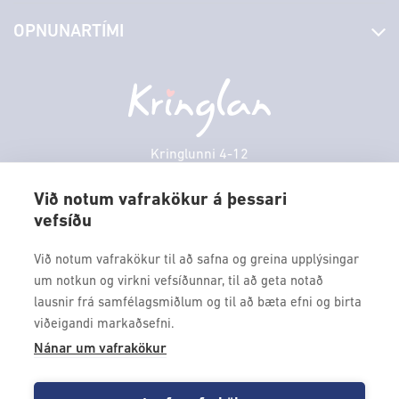
Stjórn og starfsfólk
Yfirlit yfir verslanir
OPNUNARTÍMI
Hafðu samband
Borgarbókasafn
Græn spor
Afgreiðslutímar
Laugardagur
11:00 - 18:00
Persónuverndarstefna
Sambíóin
Sunnudagur
12:00 - 17:00
Veitingastaðir
Mánudagur
10:00 - 18:30
Þjónustuver
Þriðjudagur
10:00 - 18:30
Kringlunni 4-12
Gjafakort
103 Reykjavik
Miðvikudagur
10:00 - 18:30
Borgarleikhúsið
Við notum vafrakökur á þessari
Fimmtudagur
10:00 - 18:30
vefsíðu
Sími: 517 9000
Ævintýraland
Föstudagur
10:00 - 18:30
Fax: 517 9010
Við notum vafrakökur til að safna og greina upplýsingar
kringlan@kringlan.is
um notkun og virkni vefsíðunnar, til að geta notað
lausnir frá samfélagsmiðlum og til að bæta efni og birta
VERTU MEÐ
viðeigandi markaðsefni.
Fáðu forskot á dagskrána okkar og sértilboð með því að skrá
Nánar um vafrakökur
þig á póstlista Kringlunnar.