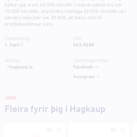
býður upp á um 60.000 vöruliði. Í matvörudeild eru um
10.000 vöruliðir, snyrtivöru rúmlega 20.000 vöruliðir og í
sérvöru telja þeir um 30.000, að teknu tilliti til
árstíðabundinnar vöru.
Staðsetning
Sími
1. hæð
563-5200
Vefsíða
Samfélagsmiðlar
hagkaup.is
Facebook
Instagram
VÖRUR
Fleira fyrir þig í Hagkaup