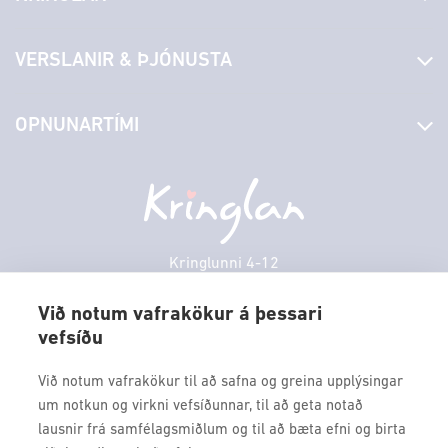
Fréttir
VERSLANIR & ÞJÓNUSTA
Laus störf
Stjórn og starfsfólk
Yfirlit yfir verslanir
OPNUNARTÍMI
Hafðu samband
Borgarbókasafn
Græn spor
Afgreiðslutímar
Laugardagur
11:00 - 18:00
Persónuverndarstefna
Sambíóin
Sunnudagur
12:00 - 17:00
Veitingastaðir
Mánudagur
10:00 - 18:30
Þjónustuver
Þriðjudagur
10:00 - 18:30
Kringlunni 4-12
Gjafakort
103 Reykjavik
Miðvikudagur
10:00 - 18:30
Borgarleikhúsið
Við notum vafrakökur á þessari
Fimmtudagur
10:00 - 18:30
vefsíðu
Sími: 517 9000
Ævintýraland
Föstudagur
10:00 - 18:30
Fax: 517 9010
Við notum vafrakökur til að safna og greina upplýsingar
kringlan@kringlan.is
um notkun og virkni vefsíðunnar, til að geta notað
lausnir frá samfélagsmiðlum og til að bæta efni og birta
VERTU MEÐ