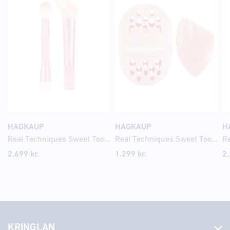
HAGKAUP
HAGKAUP
H
Real Techniques Sweet Tooth Sugar Glaze Brush Duo
Real Techniques Sweet Tooth Batter Up Base MCS+Case
2.699
kr.
1.299
kr.
2
KRINGLAN