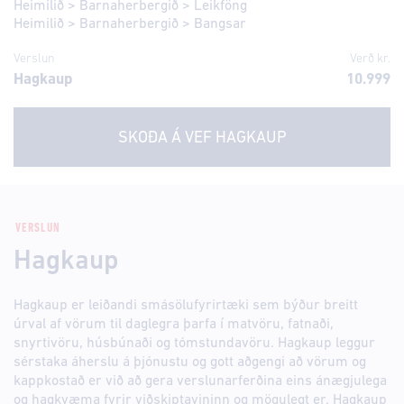
Heimilið
>
Barnaherbergið
>
Leikföng
Heimilið
>
Barnaherbergið
>
Bangsar
Verslun
Verð kr.
Hagkaup
10.999
SKOÐA Á VEF
HAGKAUP
VERSLUN
Hagkaup
Hagkaup er leiðandi smásölufyrirtæki sem býður breitt
úrval af vörum til daglegra þarfa í matvöru, fatnaði,
snyrtivöru, húsbúnaði og tómstundavöru. Hagkaup leggur
sérstaka áherslu á þjónustu og gott aðgengi að vörum og
kappkostað er við að gera verslunarferðina eins ánægjulega
og hagkvæma fyrir viðskiptavininn og mögulegt er. Hagkaup