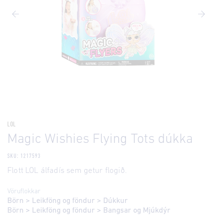
LOL
Magic Wishies Flying Tots dúkka
SKU: 1217593
Flott LOL álfadís sem getur flogið.
Vöruflokkar
Börn
>
Leikföng og föndur
>
Dúkkur
Börn
>
Leikföng og föndur
>
Bangsar og Mjúkdýr