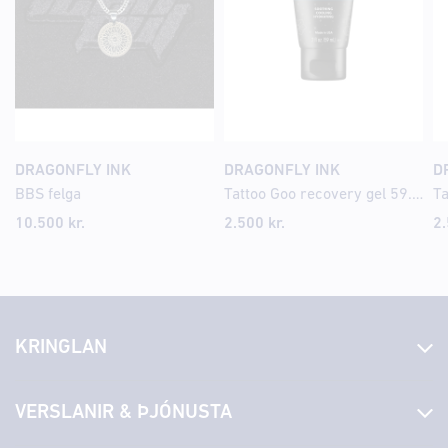
DRAGONFLY INK
DRAGONFLY INK
D
BBS felga
Tattoo Goo recovery gel 59.15ml
10.500 kr.
2.500
kr.
2
KRINGLAN
Fréttir
VERSLANIR & ÞJÓNUSTA
Laus störf