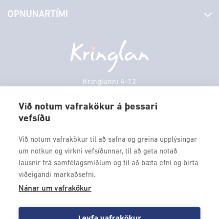
Stjórn og starfsfólk
Yfirlit yfir verslanir
OPNUNARTÍMI
Hafðu samband
Borgarbókasafn
Græn spor
Afgreiðslutímar
Sunnudagur
12:00 - 17:00
Persónuverndarstefna
Sambíóin
Mánudagur
10:00 - 18:30
Veitingastaðir
Þriðjudagur
10:00 - 18:30
Þjónustuver
Miðvikudagur
10:00 - 18:30
Kringlunni 4-12
Gjafakort
103 Reykjavik
Fimmtudagur
10:00 - 18:30
Borgarleikhúsið
Við notum vafrakökur á þessari
Föstudagur
10:00 - 18:30
vefsíðu
Sími: 517 9000
Ævintýraland
Laugardagur
11:00 - 18:00
Fax: 517 9010
Við notum vafrakökur til að safna og greina upplýsingar
kringlan@kringlan.is
um notkun og virkni vefsíðunnar, til að geta notað
lausnir frá samfélagsmiðlum og til að bæta efni og birta
VERTU MEÐ
viðeigandi markaðsefni.
Fáðu forskot á dagskrána okkar og sértilboð með því að skrá
Nánar um vafrakökur
þig á póstlista Kringlunnar.
Leyfa vafrakökur