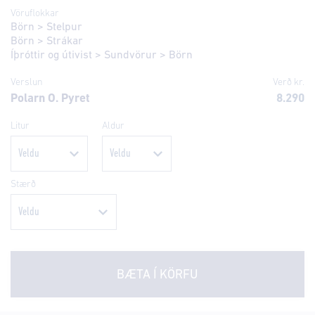
Vöruflokkar
Börn
>
Stelpur
Börn
>
Strákar
Íþróttir og útivist
>
Sundvörur
>
Börn
Verslun
Verð kr.
Polarn O. Pyret
8.290
Litur
Aldur
Stærð
BÆTA Í KÖRFU