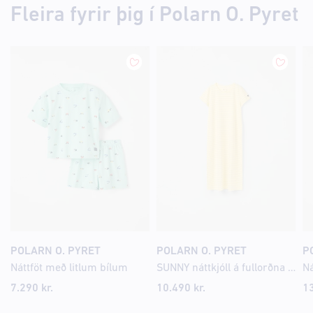
Fleira fyrir þig í Polarn O. Pyret
POLARN O. PYRET
POLARN O. PYRET
P
Náttföt með litlum bílum
SUNNY náttkjóll á fullorðna með PO.P röndum
7.290 kr.
10.490 kr.
13