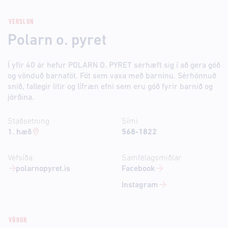
VERSLUN
Polarn o. pyret
Í yfir 40 ár hefur POLARN O. PYRET sérhæft sig í að gera góð
og vönduð barnaföt. Föt sem vaxa með barninu. Sérhönnuð
snið, fallegir litir og lífræn efni sem eru góð fyrir barnið og
jörðina.
Staðsetning
Sími
1. hæð
568-1822
Vefsíða
Samfélagsmiðlar
polarnopyret.is
Facebook
Instagram
VÖRUR