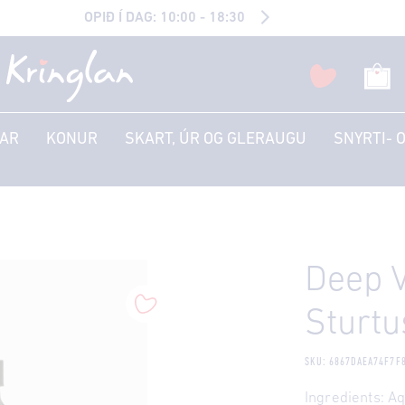
OPIÐ Í DAG: 10:00 - 18:30
AR
KONUR
SKART, ÚR OG GLERAUGU
SNYRTI- 
Deep V
Sturtu
SKU: 6867DAEA74F7F
Ingredients: A