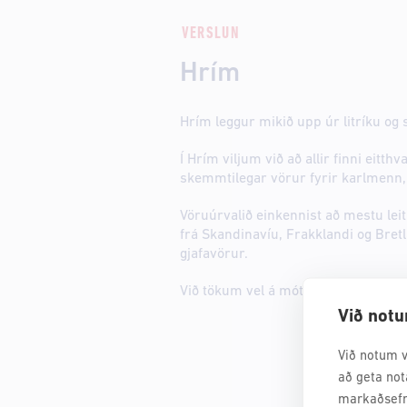
VERSLUN
Hrím
Hrím leggur mikið upp úr litríku og
Í Hrím viljum við að allir finni eitth
skemmtilegar vörur fyrir karlmenn,
Vöruúrvalið einkennist að mestu le
frá Skandinavíu, Frakklandi og Bret
gjafavörur.
Við tökum vel á móti ykkur!
Við notu
Við notum v
að geta not
markaðsefn