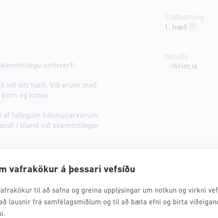
Staðsetning
1. hæð
Vefsíða
 skemmtilegu umhverfi.
hrim.is
vað við sitt hæfi. Við erum með
 börn og konur.
iti af fallegum hönnunarvörum
landi í bland við skemmtilegar
m vafrakökur á þessari vefsíðu
afrakökur til að safna og greina upplýsingar um notkun og virkni vefs
að lausnir frá samfélagsmiðlum og til að bæta efni og birta viðeigan
i.