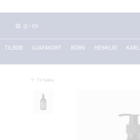
IS
/
EN
TILBOÐ
GJAFAKORT
BÖRN
HEIMILIÐ
KARL
Til baka