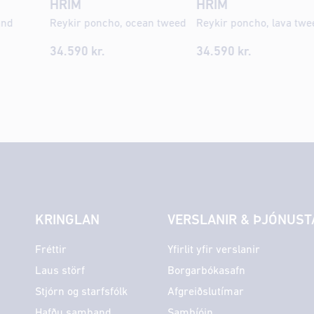
HRÍM
HRÍM
and
Reykir poncho, ocean tweed
Reykir poncho, lava twe
34.590
kr.
34.590
kr.
KRINGLAN
VERSLANIR & ÞJÓNUST
Fréttir
Yfirlit yfir verslanir
Laus störf
Borgarbókasafn
Stjórn og starfsfólk
Afgreiðslutímar
Hafðu samband
Sambíóin