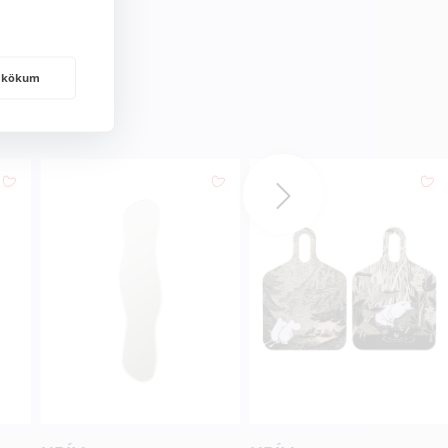
frakökum