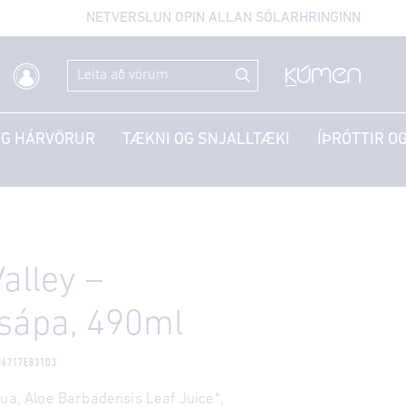
NETVERSLUN OPIN ALLAN SÓLARHRINGINN
OG HÁRVÖRUR
TÆKNI OG SNJALLTÆKI
ÍÞRÓTTIR OG
alley –
sápa, 490ml
86717E831D3
qua, Aloe Barbadensis Leaf Juice*,