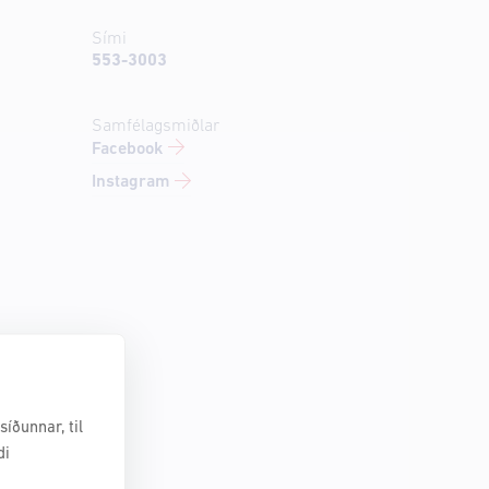
Sími
553-3003
Samfélagsmiðlar
Facebook
Instagram
íðunnar, til
di