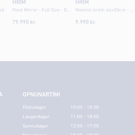
HRÍM
HRÍM
ed
Pond Mirror - Full Size - Dark Chrome
Moomin bretti 44x30cm - The Pond
79.990
kr.
9.990
kr.
A
OPNUNARTÍMI
Föstudagur
10:00 - 18:30
Laugardagur
11:00 - 18:00
Sunnudagur
12:00 - 17:00