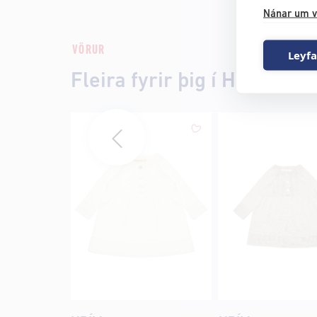
Nánar um v
VÖRUR
Leyfa
Fleira fyrir þig í Hrím