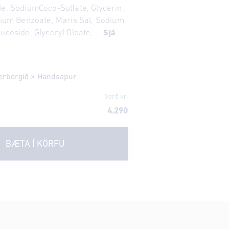
de, SodiumCoco-Sulfate, Glycerin,
odium Benzoate, Maris Sal, Sodium
ucoside, Glyceryl Oleate, ...
Sjá
erbergið
>
Handsápur
Verð kr.
4.290
BÆTA Í KÖRFU