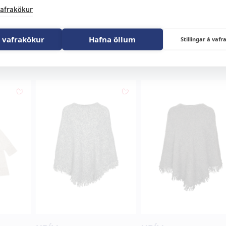
afrakökur
 vafrakökur
Hafna öllum
Stillingar á va