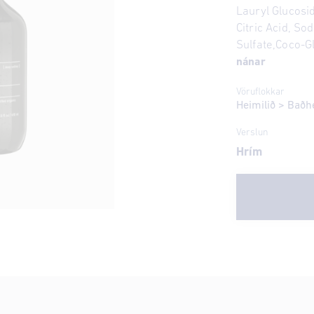
Lauryl Glucosi
Citric Acid, S
Sulfate,Coco-Gl
nánar
Vöruflokkar
Heimilið
>
Baðh
Verslun
Hrím