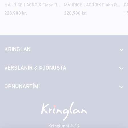
MAURICE LACROIX Fiaba Round 33mm
MAURICE LACROIX Fiaba Round 33mm
228.900
kr.
228.900
kr.
1
KRINGLAN
Fréttir
VERSLANIR & ÞJÓNUSTA
Laus störf
Stjórn og starfsfólk
Yfirlit yfir verslanir
OPNUNARTÍMI
Hafðu samband
Borgarbókasafn
Græn spor
Afgreiðslutímar
Föstudagur
10:00 - 18:30
Persónuverndarstefna
Sambíóin
Laugardagur
11:00 - 18:00
Veitingastaðir
Sunnudagur
12:00 - 17:00
Þjónustuver
Mánudagur
10:00 - 18:30
Kringlunni 4-12