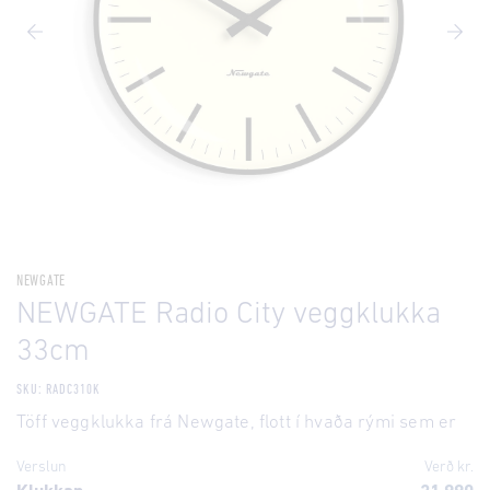
NEWGATE
NEWGATE Radio City veggklukka
33cm
SKU: RADC310K
Töff veggklukka frá Newgate, flott í hvaða rými sem er
Verslun
Verð kr.