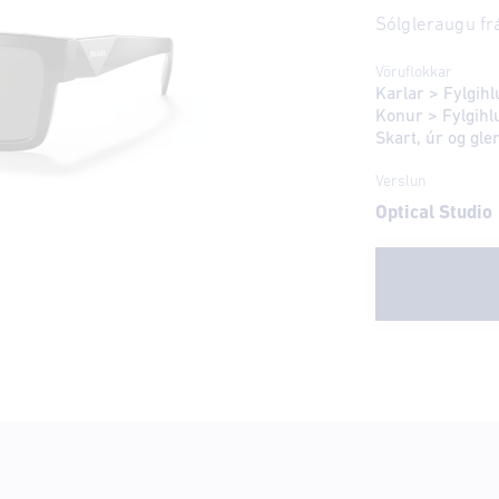
Sólgleraugu fr
Vöruflokkar
Karlar
>
Fylgihl
Konur
>
Fylgihl
Skart, úr og gl
Verslun
Optical Studio