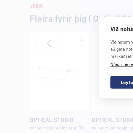
VÖRUR
Fleira fyrir þig í Optical St
Við notu
Við notum v
að geta not
markaðsefn
Nánar um v
Leyfa
OPTICAL STUDIO
OPTICAL STUDI
Versace barnagleraugu 3013U 49