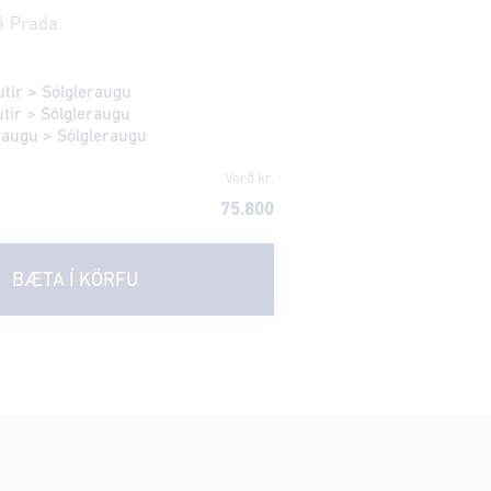
á Prada.
utir
>
Sólgleraugu
utir
>
Sólgleraugu
eraugu
>
Sólgleraugu
Verð kr.
75.800
BÆTA Í KÖRFU