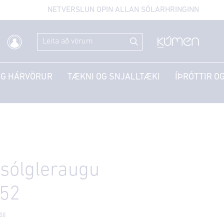
NETVERSLUN OPIN ALLAN SÓLARHRINGINN
OG HÁRVÖRUR
TÆKNI OG SNJALLTÆKI
ÍÞRÓTTIR OG
sólgleraugu
52
5S0