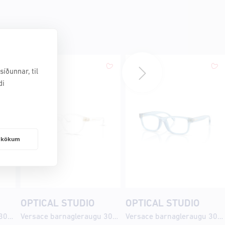
íðunnar, til
di
frakökum
OPTICAL STUDIO
OPTICAL STUDIO
Versace barnagleraugu 3014U 48
Versace barnagleraugu 3014U 46
Versace barnagleraugu 3013U 49