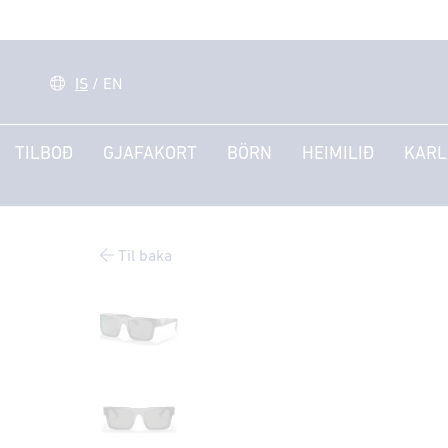
IS
/
EN
TILBOÐ
GJAFAKORT
BÖRN
HEIMILIÐ
KARL
Til baka