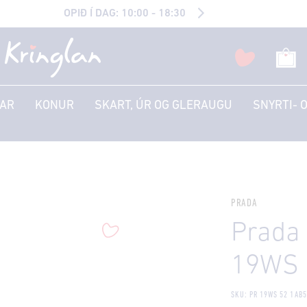
OPIÐ Í DAG: 10:00 - 18:30
AR
KONUR
SKART, ÚR OG GLERAUGU
SNYRTI- 
PRADA
Prada 
19WS 
SKU: PR 19WS 52 1AB