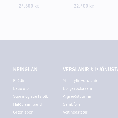
24.600
kr.
22.400
kr.
KRINGLAN
VERSLANIR & ÞJÓNUST
Fréttir
Yfirlit yfir verslanir
Laus störf
Borgarbókasafn
Stjórn og starfsfólk
Afgreiðslutímar
Hafðu samband
Sambíóin
Græn spor
Veitingastaðir