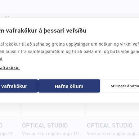
udio
m vafrakökur á þessari vefsíðu
afrakökur til að safna og greina upplýsingar um notkun og virkni vefs
að lausnir frá samfélagsmiðlum og til að bæta efni og birta viðeigan
i.
afrakökur
 vafrakökur
Hafna öllum
Stillingar á va
O
OPTICAL STUDIO
OPTICAL STUDIO
Versace barnagleraugu 3016U 47
Versace barnagleraugu 1003 48