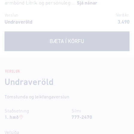
armbönd Litrík og persónuleg ...
Sjá nánar
Verslun
Verð kr.
Undraveröld
3.490
BÆTA Í KÖRFU
VERSLUN
Undraveröld
Tómstunda og leikfangaverslun
Staðsetning
Sími
1. hæð
777-2470
Vefsíða