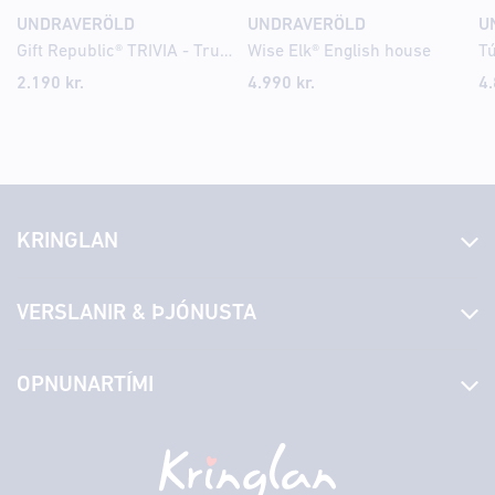
UNDRAVERÖLD
UNDRAVERÖLD
U
Gift Republic® TRIVIA - True Or False
Wise Elk® English house
Tú
2.190
kr.
4.990
kr.
4
KRINGLAN
Fréttir
VERSLANIR & ÞJÓNUSTA
Laus störf
Stjórn og starfsfólk
Yfirlit yfir verslanir
OPNUNARTÍMI
Hafðu samband
Borgarbókasafn
Græn spor
Afgreiðslutímar
Laugardagur
11:00 - 18:00
Persónuverndarstefna
Sambíóin
Sunnudagur
12:00 - 17:00
Veitingastaðir