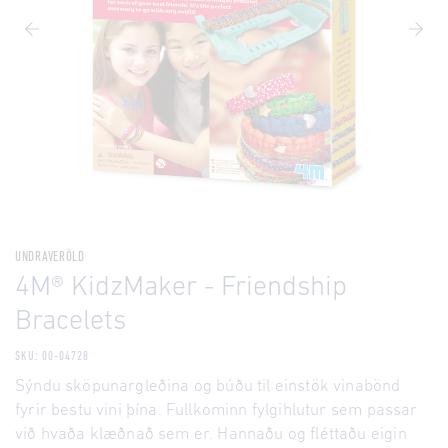
UNDRAVERÖLD
4M® KidzMaker - Friendship
Bracelets
SKU: 00-04728
Sýndu sköpunargleðina og búðu til einstök vinabönd
fyrir bestu vini þína. Fullkominn fylgihlutur sem passar
við hvaða klæðnað sem er. Hannaðu og fléttaðu eigin