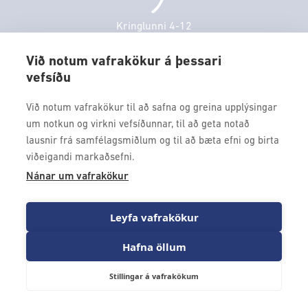
Mánudagur
10:00 - 18:30
Þjónustuver
Þriðjudagur
10:00 - 18:30
Kringlunni 4-12
Gjafakort
103 Reykjavik
Miðvikudagur
10:00 - 18:30
Borgarleikhúsið
Við notum vafrakökur á þessari
Fimmtudagur
10:00 - 18:30
vefsíðu
Sími: 517 9000
Ævintýraland
Föstudagur
10:00 - 18:30
Fax: 517 9010
Við notum vafrakökur til að safna og greina upplýsingar
kringlan@kringlan.is
um notkun og virkni vefsíðunnar, til að geta notað
lausnir frá samfélagsmiðlum og til að bæta efni og birta
VERTU MEÐ
viðeigandi markaðsefni.
Fáðu forskot á dagskrána okkar og sértilboð með því að skrá
Nánar um vafrakökur
þig á póstlista Kringlunnar.
Leyfa vafrakökur
Hafna öllum
Stillingar á vafrakökum