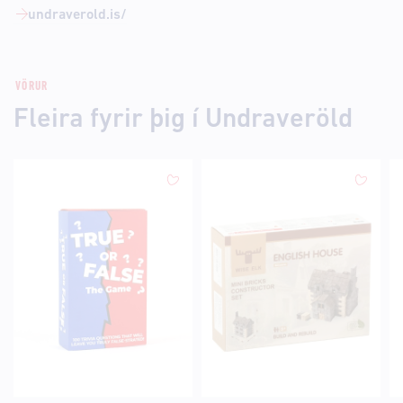
undraverold.is/
VÖRUR
Fleira fyrir þig í Undraveröld