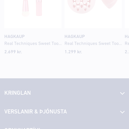
HAGKAUP
HAGKAUP
H
Real Techniques Sweet Tooth Sugar Glaze Brush Duo
Real Techniques Sweet Tooth Batter Up Base MCS+Case
2.699
kr.
1.299
kr.
2
KRINGLAN
Fréttir
VERSLANIR & ÞJÓNUSTA
Laus störf
Stjórn og starfsfólk
Yfirlit yfir verslanir