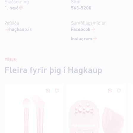
Staðsetning
Sími
1. hæð
563-5200
Vefsíða
Samfélagsmiðlar
hagkaup.is
Facebook
Instagram
VÖRUR
Fleira fyrir þig í Hagkaup