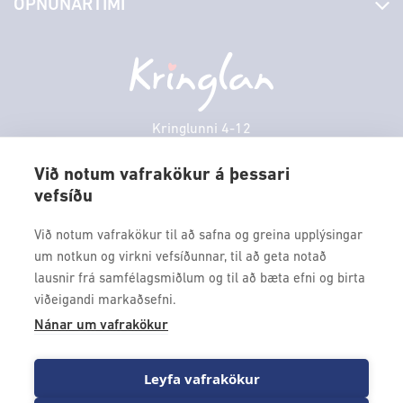
OPNUNARTÍMI
Hafðu samband
Borgarbókasafn
Græn spor
Afgreiðslutímar
Sunnudagur
12:00 - 17:00
Persónuverndarstefna
Sambíóin
Mánudagur
10:00 - 18:30
Veitingastaðir
Þriðjudagur
10:00 - 18:30
Þjónustuver
Miðvikudagur
10:00 - 18:30
Kringlunni 4-12
Gjafakort
103 Reykjavik
Fimmtudagur
10:00 - 18:30
Borgarleikhúsið
Við notum vafrakökur á þessari
Föstudagur
10:00 - 18:30
vefsíðu
Sími: 517 9000
Ævintýraland
Laugardagur
11:00 - 18:00
Fax: 517 9010
Við notum vafrakökur til að safna og greina upplýsingar
kringlan@kringlan.is
um notkun og virkni vefsíðunnar, til að geta notað
lausnir frá samfélagsmiðlum og til að bæta efni og birta
VERTU MEÐ
viðeigandi markaðsefni.
Fáðu forskot á dagskrána okkar og sértilboð með því að skrá
Nánar um vafrakökur
þig á póstlista Kringlunnar.
Leyfa vafrakökur