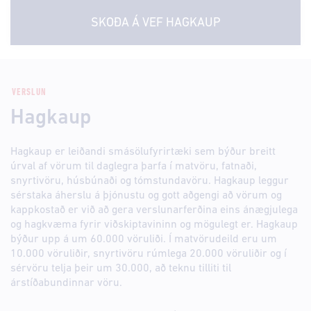
SKOÐA Á VEF
HAGKAUP
VERSLUN
Hagkaup
Hagkaup er leiðandi smásölufyrirtæki sem býður breitt
úrval af vörum til daglegra þarfa í matvöru, fatnaði,
snyrtivöru, húsbúnaði og tómstundavöru. Hagkaup leggur
sérstaka áherslu á þjónustu og gott aðgengi að vörum og
kappkostað er við að gera verslunarferðina eins ánægjulega
og hagkvæma fyrir viðskiptavininn og mögulegt er. Hagkaup
býður upp á um 60.000 vöruliði. Í matvörudeild eru um
10.000 vöruliðir, snyrtivöru rúmlega 20.000 vöruliðir og í
sérvöru telja þeir um 30.000, að teknu tilliti til
árstíðabundinnar vöru.