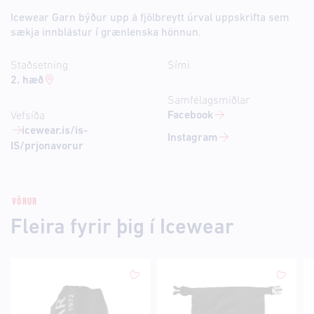
Icewear Garn býður upp á fjölbreytt úrval uppskrifta sem
sækja innblástur í grænlenska hönnun.
Staðsetning
Sími
2. hæð
Samfélagsmiðlar
Facebook
Vefsíða
icewear.is/is-
Instagram
IS/prjonavorur
VÖRUR
Fleira fyrir þig í Icewear