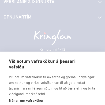
VERSLANIR & ÞJÓNUSTA
Laus störf
Stjórn og starfsfólk
Yfirlit yfir verslanir
OPNUNARTÍMI
Hafðu samband
Borgarbókasafn
Græn spor
Afgreiðslutímar
Föstudagur
10:00 - 18:30
Persónuverndarstefna
Sambíóin
Laugardagur
11:00 - 18:00
Veitingastaðir
Sunnudagur
12:00 - 17:00
Þjónustuver
Mánudagur
10:00 - 18:30
Kringlunni 4-12
Gjafakort
103 Reykjavik
Þriðjudagur
10:00 - 18:30
Borgarleikhúsið
Við notum vafrakökur á þessari
Miðvikudagur
10:00 - 18:30
vefsíðu
Sími: 517 9000
Ævintýraland
Fimmtudagur
10:00 - 18:30
Fax: 517 9010
Við notum vafrakökur til að safna og greina upplýsingar
kringlan@kringlan.is
um notkun og virkni vefsíðunnar, til að geta notað
lausnir frá samfélagsmiðlum og til að bæta efni og birta
VERTU MEÐ
viðeigandi markaðsefni.
Fáðu forskot á dagskrána okkar og sértilboð með því að skrá
Nánar um vafrakökur