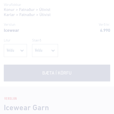
Vöruflokkar
Konur
>
Fatnaður
>
Útivist
Karlar
>
Fatnaður
>
Útivist
Verslun
Verð kr.
Icewear
6.990
Litur
Stærð
BÆTA Í KÖRFU
VERSLUN
Icewear Garn