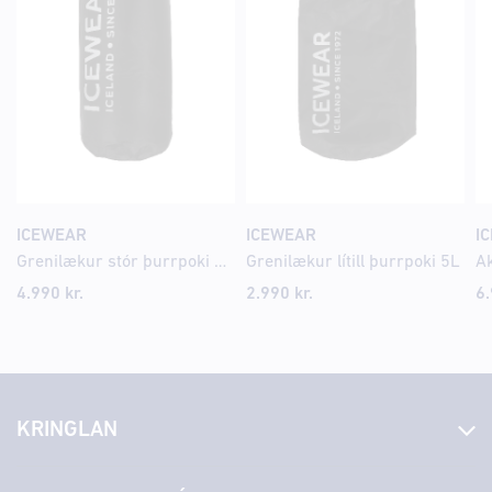
ICEWEAR
ICEWEAR
I
Grenilækur stór þurrpoki 20L
Grenilækur lítill þurrpoki 5L
A
4.990 kr.
2.990 kr.
6.
KRINGLAN
Fréttir