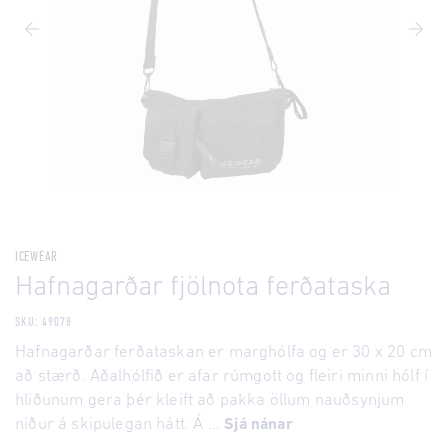
ICEWEAR
Hafnagarðar fjölnota ferðataska
SKU: 49078
Hafnagarðar ferðataskan er marghólfa og er 30 x 20 cm
að stærð. Aðalhólfið er afar rúmgott og fleiri minni hólf í
hliðunum gera þér kleift að pakka öllum nauðsynjum
niður á skipulegan hátt. Á ...
Sjá nánar