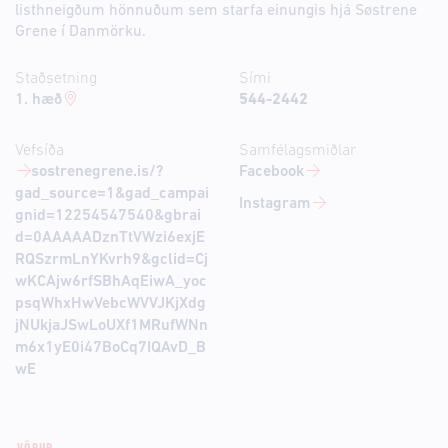
listhneigðum hönnuðum sem starfa einungis hjá Søstrene
Grene í Danmörku.
Staðsetning
Sími
1. hæð
544-2442
Vefsíða
Samfélagsmiðlar
sostrenegrene.is/?
Facebook
gad_source=1&gad_campai
Instagram
gnid=12254547540&gbrai
d=0AAAAADznTtVWzi6exjE
RQSzrmLnYKvrh9&gclid=Cj
wKCAjw6rfSBhAqEiwA_yoc
psqWhxHwVebcWVVJKjXdg
jNUkjaJSwLoUXf1MRufWNn
m6x1yE0i47BoCq7IQAvD_B
wE