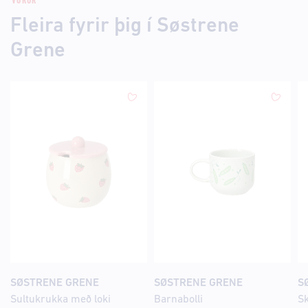
VÖRUR
Fleira fyrir þig í Søstrene
Grene
SØSTRENE GRENE
SØSTRENE GRENE
S
Sultukrukka með loki
Barnabolli
Sk