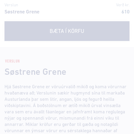
Verslun
Verð kr.
Søstrene Grene
610
BÆTA Í KÖRFU
VERSLUN
Søstrene Grene
Hjá Søstrene Grene er vöruúrvalið mikið og koma vörurnar
hvaðanæva að; Verslunin sækir hugmynd sína til markaða
Austurlanda þar sem litir, angan, ljós og fegurð heilla
viðskiptavini. Á boðstólnum er ætíð mikið úrval vinsælla
vara sem eru ávallt fáanlegar en jafnframt koma reglulega
nýjar og spennandi vörur, mismunandi frá einni viku til
annarrar. Miklar kröfur eru gerðar til gæða og notagildi
vörunnar en ýmsar vörur eru sérstaklega hannaðar af