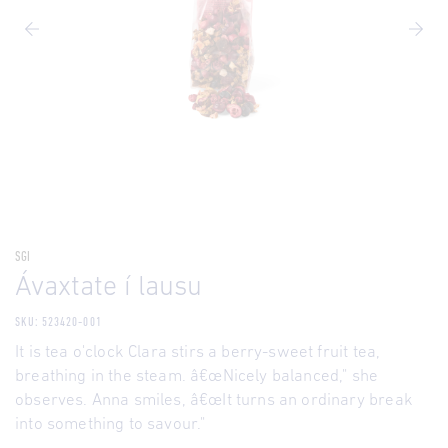
SGI
Ávaxtate í lausu
SKU: 523420-001
It is tea o'clock Clara stirs a berry-sweet fruit tea,
breathing in the steam. â€œNicely balanced," she
observes. Anna smiles, â€œIt turns an ordinary break
into something to savour."