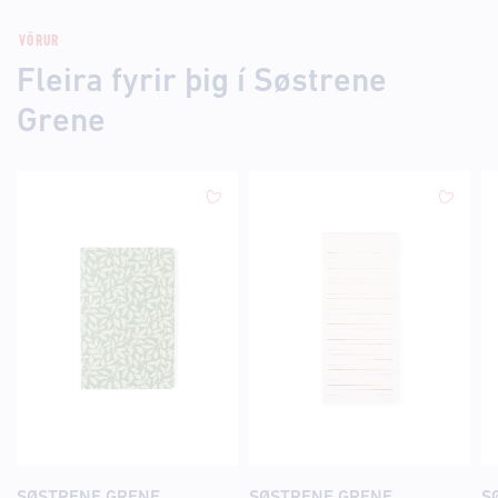
VÖRUR
Fleira fyrir þig í Søstrene
Grene
SØSTRENE GRENE
SØSTRENE GRENE
S