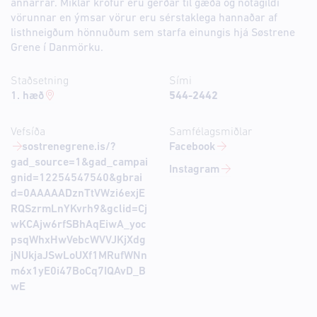
annarrar. Miklar kröfur eru gerðar til gæða og notagildi
vörunnar en ýmsar vörur eru sérstaklega hannaðar af
listhneigðum hönnuðum sem starfa einungis hjá Søstrene
Grene í Danmörku.
Staðsetning
Sími
1. hæð
544-2442
Vefsíða
Samfélagsmiðlar
sostrenegrene.is/?
Facebook
gad_source=1&gad_campai
Instagram
gnid=12254547540&gbrai
d=0AAAAADznTtVWzi6exjE
RQSzrmLnYKvrh9&gclid=Cj
wKCAjw6rfSBhAqEiwA_yoc
psqWhxHwVebcWVVJKjXdg
jNUkjaJSwLoUXf1MRufWNn
m6x1yE0i47BoCq7IQAvD_B
wE