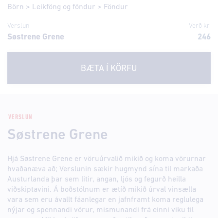
Börn
>
Leikföng og föndur
>
Föndur
Verslun
Verð kr.
Søstrene Grene
246
BÆTA Í KÖRFU
VERSLUN
Søstrene Grene
Hjá Søstrene Grene er vöruúrvalið mikið og koma vörurnar
hvaðanæva að; Verslunin sækir hugmynd sína til markaða
Austurlanda þar sem litir, angan, ljós og fegurð heilla
viðskiptavini. Á boðstólnum er ætíð mikið úrval vinsælla
vara sem eru ávallt fáanlegar en jafnframt koma reglulega
nýjar og spennandi vörur, mismunandi frá einni viku til