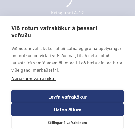
Veitingastaðir
Sunnudagur
12:00 - 17:00
Þjónustuver
Mánudagur
10:00 - 18:30
Kringlunni 4-12
Gjafakort
103 Reykjavik
Þriðjudagur
10:00 - 18:30
Borgarleikhúsið
Við notum vafrakökur á þessari
Miðvikudagur
10:00 - 18:30
vefsíðu
Sími: 517 9000
Ævintýraland
Fimmtudagur
10:00 - 18:30
Fax: 517 9010
Við notum vafrakökur til að safna og greina upplýsingar
kringlan@kringlan.is
um notkun og virkni vefsíðunnar, til að geta notað
lausnir frá samfélagsmiðlum og til að bæta efni og birta
VERTU MEÐ
viðeigandi markaðsefni.
Fáðu forskot á dagskrána okkar og sértilboð með því að skrá
Nánar um vafrakökur
þig á póstlista Kringlunnar.
Leyfa vafrakökur
Hafna öllum
Stillingar á vafrakökum