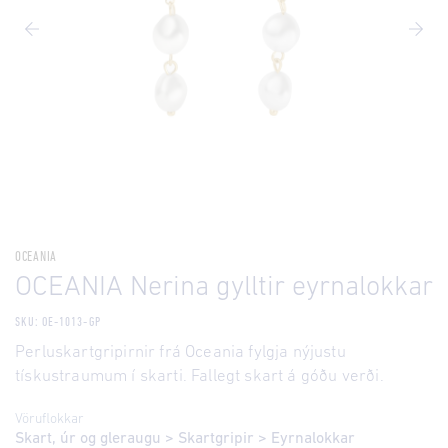
OCEANIA
OCEANIA Nerina gylltir eyrnalokkar
SKU: OE-1013-GP
Perluskartgripirnir frá Oceania fylgja nýjustu
tískustraumum í skarti. Fallegt skart á góðu verði.
Vöruflokkar
Skart, úr og gleraugu
>
Skartgripir
>
Eyrnalokkar