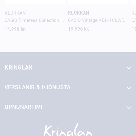
KLUKKAN
KLUKKAN
K
CASIO Timeless Collection UTP-1302PD-7AVEF
CASIO Vintage ABL-100WE-2AEF Snjallúr
14.990
kr.
19.990
kr.
1
KRINGLAN
Fréttir
VERSLANIR & ÞJÓNUSTA
Laus störf
Stjórn og starfsfólk
Yfirlit yfir verslanir
OPNUNARTÍMI
Hafðu samband
Borgarbókasafn
Græn spor
Afgreiðslutímar
Föstudagur
10:00 - 18:30
Persónuverndarstefna
Sambíóin
Laugardagur
11:00 - 18:00