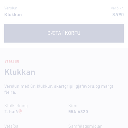
Verslun
Verð kr.
Klukkan
8.990
BÆTA Í KÖRFU
VERSLUN
Klukkan
Verslun með úr, klukkur, skartgripi, gjafavöru,og margt
fleira.
Staðsetning
Sími
2. hæð
554-4320
Vefsíða
Samfélagsmiðlar