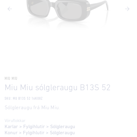
MIU MIU
Miu Miu sólgleraugu B13S 52
SKU: MU B13S 52 16K08Z
Sólgleraugu frá Miu Miu.
Vöruflokkar
Karlar
>
Fylgihlutir
>
Sólgleraugu
Konur
>
Fylgihlutir
>
Sólgleraugu