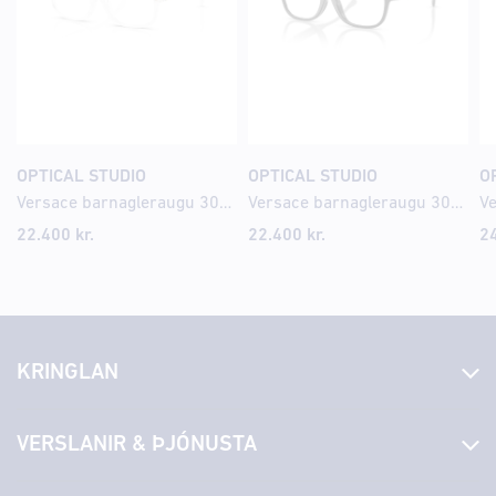
OPTICAL STUDIO
OPTICAL STUDIO
O
Versace barnagleraugu 3013U 49
Versace barnagleraugu 3016U 47
22.400
kr.
22.400
kr.
2
KRINGLAN
Fréttir
VERSLANIR & ÞJÓNUSTA
Laus störf
Stjórn og starfsfólk
Yfirlit yfir verslanir