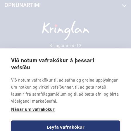
OPNUNARTÍMI
Hafðu samband
Borgarbókasafn
Græn spor
Afgreiðslutímar
Föstudagur
10:00 - 18:30
Persónuverndarstefna
Sambíóin
Laugardagur
11:00 - 18:00
Veitingastaðir
Sunnudagur
12:00 - 17:00
Þjónustuver
Mánudagur
10:00 - 18:30
Kringlunni 4-12
Gjafakort
103 Reykjavik
Þriðjudagur
10:00 - 18:30
Borgarleikhúsið
Við notum vafrakökur á þessari
Miðvikudagur
10:00 - 18:30
vefsíðu
Sími: 517 9000
Ævintýraland
Fimmtudagur
10:00 - 18:30
Fax: 517 9010
Við notum vafrakökur til að safna og greina upplýsingar
kringlan@kringlan.is
um notkun og virkni vefsíðunnar, til að geta notað
lausnir frá samfélagsmiðlum og til að bæta efni og birta
VERTU MEÐ
viðeigandi markaðsefni.
Fáðu forskot á dagskrána okkar og sértilboð með því að skrá
Nánar um vafrakökur
þig á póstlista Kringlunnar.
Leyfa vafrakökur