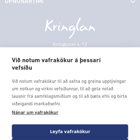
OPNUNARTÍMI
Hafðu samband
Borgarbókasafn
Græn spor
Afgreiðslutímar
Föstudagur
10:00 - 18:30
Persónuverndarstefna
Sambíóin
Laugardagur
11:00 - 18:00
Veitingastaðir
Sunnudagur
12:00 - 17:00
Þjónustuver
Mánudagur
10:00 - 18:30
Kringlunni 4-12
Gjafakort
103 Reykjavik
Þriðjudagur
10:00 - 18:30
Borgarleikhúsið
Við notum vafrakökur á þessari
Miðvikudagur
10:00 - 18:30
vefsíðu
Sími: 517 9000
Ævintýraland
Fimmtudagur
10:00 - 18:30
Fax: 517 9010
Við notum vafrakökur til að safna og greina upplýsingar
kringlan@kringlan.is
um notkun og virkni vefsíðunnar, til að geta notað
lausnir frá samfélagsmiðlum og til að bæta efni og birta
VERTU MEÐ
viðeigandi markaðsefni.
Fáðu forskot á dagskrána okkar og sértilboð með því að skrá
Nánar um vafrakökur
þig á póstlista Kringlunnar.
Leyfa vafrakökur