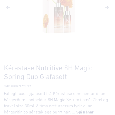
Kérastase Nutritive 8H Magic
Spring Duo Gjafasett
SKU: 7840926793789
Fallegt lúxus gjafasett frá Kérastase sem hentar öllum
hárgerðum. Inniheldur 8H Magic Serum í bæði 75ml og
travel size 30ml. 8 tíma næturserum fyrir allar
hárgerðir þó sérstaklega þurrt hár. ...
Sjá nánar