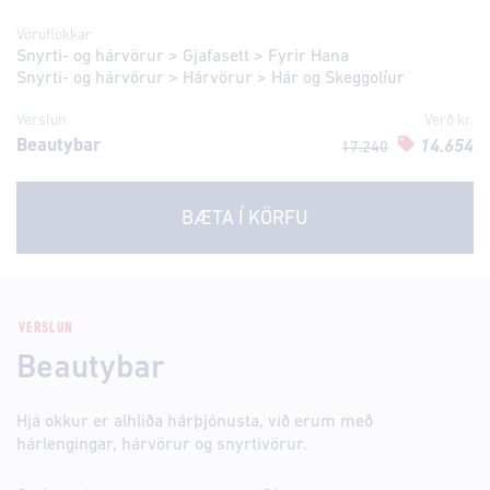
Vöruflokkar
Snyrti- og hárvörur
>
Gjafasett
>
Fyrir Hana
Snyrti- og hárvörur
>
Hárvörur
>
Hár og Skeggolíur
Verslun
Verð kr.
Beautybar
14.654
17.240
BÆTA Í KÖRFU
VERSLUN
Beautybar
Hjá okkur er alhliða hárþjónusta, við erum með
hárlengingar, hárvörur og snyrtivörur.