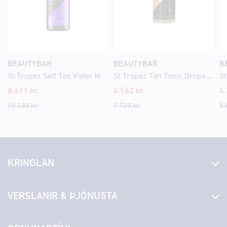
BEAUTYBAR
BEAUTYBAR
B
St.Tropez Self Tan Violet Mousse 200ml
St.Tropez Tan Tonic Drops 30ml
8.611
kr.
6.562
kr.
4
10.130
kr.
7.720
kr.
5.
KRINGLAN
Fréttir
VERSLANIR & ÞJÓNUSTA
Laus störf
Stjórn og starfsfólk
Yfirlit yfir verslanir