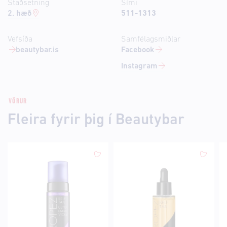
Staðsetning
Sími
2. hæð
511-1313
Vefsíða
Samfélagsmiðlar
beautybar.is
Facebook
Instagram
VÖRUR
Fleira fyrir þig í Beautybar