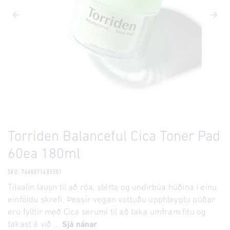
Torriden Balanceful Cica Toner Pad
60ea 180ml
SKU: 7660071485501
Tilvalin lausn til að róa, slétta og undirbúa húðina í einu
einföldu skrefi. Þessir vegan vottuðu upphleyptu púðar
eru fylltir með Cica serumi til að taka umfram fitu og
takast á við ...
Sjá nánar