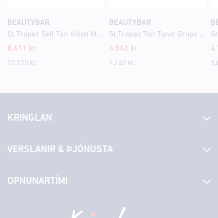
BEAUTYBAR
BEAUTYBAR
B
St.Tropez Self Tan Violet Mousse 200ml
St.Tropez Tan Tonic Drops 30ml
8.611
kr.
6.562
kr.
4
10.130
kr.
7.720
kr.
5.
KRINGLAN
Fréttir
VERSLANIR & ÞJÓNUSTA
Laus störf
Stjórn og starfsfólk
Yfirlit yfir verslanir
OPNUNARTÍMI
Hafðu samband
Borgarbókasafn
Græn spor
Afgreiðslutímar
Föstudagur
10:00 - 18:30
Persónuverndarstefna
Sambíóin
Laugardagur
11:00 - 18:00