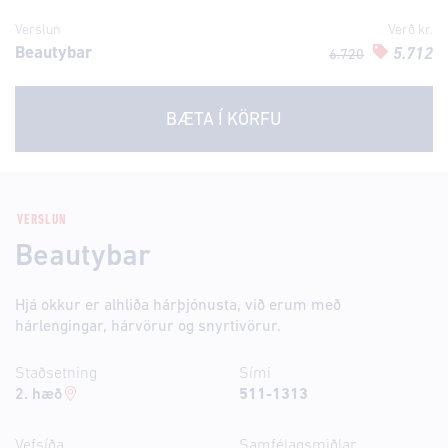
Verslun
Verð kr.
Beautybar
5.712
6.720
BÆTA Í KÖRFU
VERSLUN
Beautybar
Hjá okkur er alhliða hárþjónusta, við erum með
hárlengingar, hárvörur og snyrtivörur.
Staðsetning
Sími
2. hæð
511-1313
Vefsíða
Samfélagsmiðlar