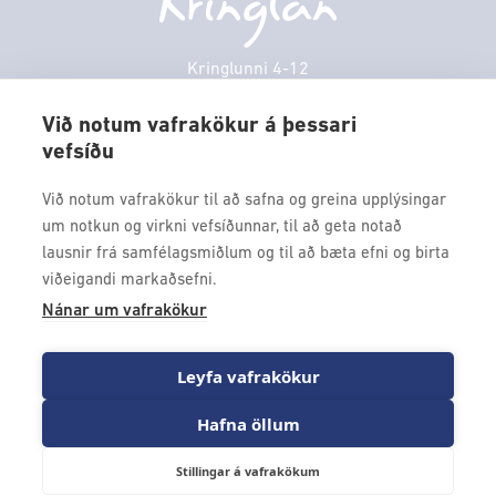
Veitingastaðir
Sunnudagur
12:00 - 17:00
Þjónustuver
Mánudagur
10:00 - 18:30
Kringlunni 4-12
Gjafakort
103 Reykjavik
Þriðjudagur
10:00 - 18:30
Borgarleikhúsið
Við notum vafrakökur á þessari
Miðvikudagur
10:00 - 18:30
vefsíðu
Sími: 517 9000
Ævintýraland
Fimmtudagur
10:00 - 18:30
Fax: 517 9010
Við notum vafrakökur til að safna og greina upplýsingar
kringlan@kringlan.is
um notkun og virkni vefsíðunnar, til að geta notað
lausnir frá samfélagsmiðlum og til að bæta efni og birta
VERTU MEÐ
viðeigandi markaðsefni.
Fáðu forskot á dagskrána okkar og sértilboð með því að skrá
Nánar um vafrakökur
þig á póstlista Kringlunnar.
Leyfa vafrakökur
Hafna öllum
Stillingar á vafrakökum