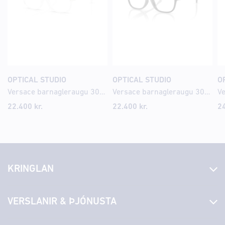
OPTICAL STUDIO
OPTICAL STUDIO
O
Versace barnagleraugu 3013U 49
Versace barnagleraugu 3016U 47
22.400
kr.
22.400
kr.
2
KRINGLAN
Fréttir
VERSLANIR & ÞJÓNUSTA
Laus störf
Stjórn og starfsfólk
Yfirlit yfir verslanir