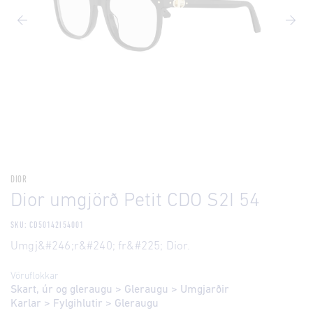
DIOR
Dior umgjörð Petit CDO S2I 54
SKU: CD50142I54001
Umgj&#246;r&#240; fr&#225; Dior.
Vöruflokkar
Skart, úr og gleraugu
>
Gleraugu
>
Umgjarðir
Karlar
>
Fylgihlutir
>
Gleraugu