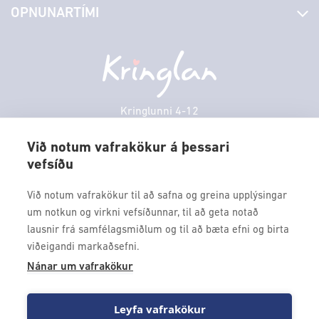
OPNUNARTÍMI
Hafðu samband
Borgarbókasafn
Græn spor
Afgreiðslutímar
Mánudagur
10:00 - 18:30
Persónuverndarstefna
Sambíóin
Þriðjudagur
10:00 - 18:30
Veitingastaðir
Miðvikudagur
10:00 - 18:30
Þjónustuver
Fimmtudagur
10:00 - 18:30
Kringlunni 4-12
Gjafakort
103 Reykjavik
Föstudagur
10:00 - 18:30
Borgarleikhúsið
Við notum vafrakökur á þessari
Laugardagur
11:00 - 18:00
vefsíðu
Sími: 517 9000
Ævintýraland
Sunnudagur
12:00 - 17:00
Fax: 517 9010
Við notum vafrakökur til að safna og greina upplýsingar
kringlan@kringlan.is
um notkun og virkni vefsíðunnar, til að geta notað
lausnir frá samfélagsmiðlum og til að bæta efni og birta
VERTU MEÐ
viðeigandi markaðsefni.
Fáðu forskot á dagskrána okkar og sértilboð með því að skrá
Nánar um vafrakökur
þig á póstlista Kringlunnar.
Leyfa vafrakökur