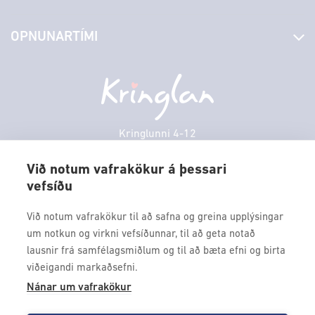
Stjórn og starfsfólk
Yfirlit yfir verslanir
OPNUNARTÍMI
Hafðu samband
Borgarbókasafn
Græn spor
Afgreiðslutímar
Laugardagur
11:00 - 18:00
Persónuverndarstefna
Sambíóin
Sunnudagur
12:00 - 17:00
Veitingastaðir
Mánudagur
10:00 - 18:30
Þjónustuver
Þriðjudagur
10:00 - 18:30
Kringlunni 4-12
Gjafakort
103 Reykjavik
Miðvikudagur
10:00 - 18:30
Borgarleikhúsið
Við notum vafrakökur á þessari
Fimmtudagur
10:00 - 18:30
vefsíðu
Sími: 517 9000
Ævintýraland
Föstudagur
10:00 - 18:30
Fax: 517 9010
Við notum vafrakökur til að safna og greina upplýsingar
kringlan@kringlan.is
um notkun og virkni vefsíðunnar, til að geta notað
lausnir frá samfélagsmiðlum og til að bæta efni og birta
VERTU MEÐ
viðeigandi markaðsefni.
Fáðu forskot á dagskrána okkar og sértilboð með því að skrá
Nánar um vafrakökur
þig á póstlista Kringlunnar.