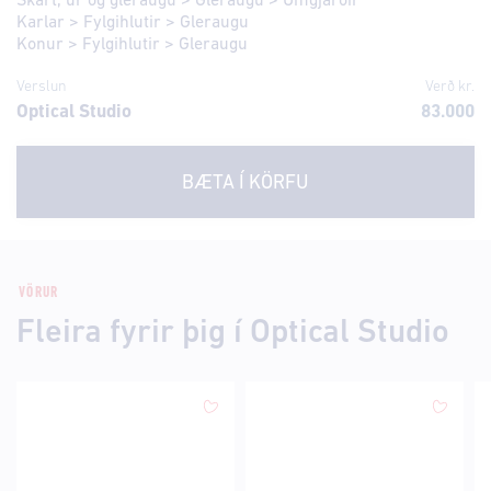
Skart, úr og gleraugu
>
Gleraugu
>
Umgjarðir
Karlar
>
Fylgihlutir
>
Gleraugu
Konur
>
Fylgihlutir
>
Gleraugu
Verslun
Verð kr.
Optical Studio
83.000
BÆTA Í KÖRFU
VÖRUR
Fleira fyrir þig í Optical Studio