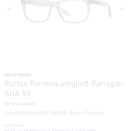
BARTON PERREIRA
Barton Perreira umgjörð Barragan
SHA 55
SKU: BP50144I55020
Umgj&#246;r&#240; fr&#225; Barton Perreira.
Vöruflokkar