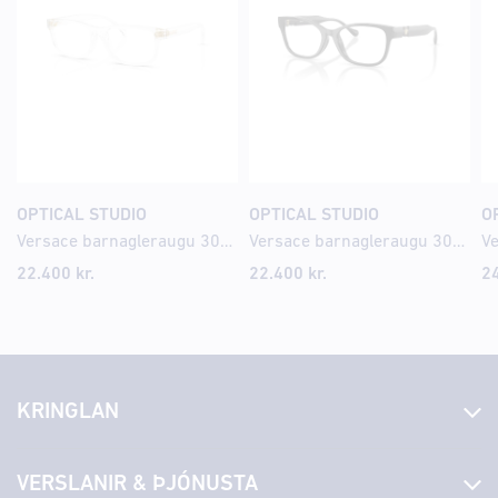
OPTICAL STUDIO
OPTICAL STUDIO
O
Versace barnagleraugu 3013U 49
Versace barnagleraugu 3016U 47
22.400
kr.
22.400
kr.
2
KRINGLAN
Fréttir
VERSLANIR & ÞJÓNUSTA
Laus störf