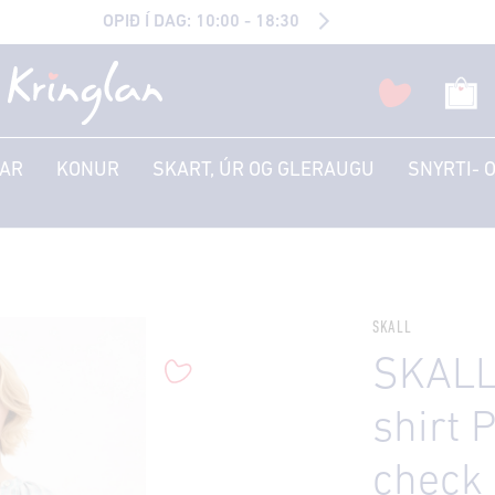
OPIÐ Í DAG: 10:00 - 18:30
AR
KONUR
SKART, ÚR OG GLERAUGU
SNYRTI- 
SKALL
SKALL 
shirt 
check