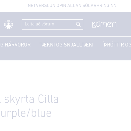
NETVERSLUN OPIN ALLAN SÓLARHRINGINN
OG HÁRVÖRUR
TÆKNI OG SNJALLTÆKI
ÍÞRÓTTIR OG
skyrta Cilla
Purple/blue