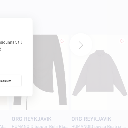
íðunnar, til
di
frakökum
ORG REYKJAVÍK
ORG REYKJAVÍK
HUMANOID toppur Bela Almond
HUMANOID toppur Bela Blackish
HUMANOID peysa Beatrix Graphite