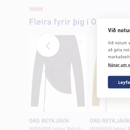
VÖRUR
Fleira fyrir þig í Org Reykj
Við notu
Við notum v
að geta not
markaðsefn
Nánar um v
Leyfa
ORG REYKJAVÍK
ORG REYKJAVÍ
HUMANOID toppur Bela Graphite