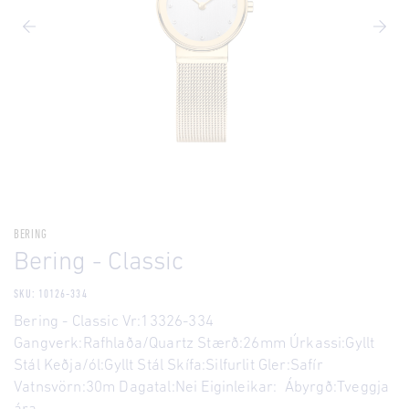
BERING
Bering - Classic
SKU: 10126-334
Bering - Classic Vr:13326-334
Gangverk:Rafhlaða/Quartz Stærð:26mm Úrkassi:Gyllt
Stál Keðja/ól:Gyllt Stál Skífa:Silfurlit Gler:Safír
Vatnsvörn:30m Dagatal:Nei Eiginleikar: Ábyrgð:Tveggja