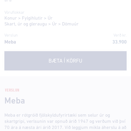
ára
Vöruflokkar
Konur
>
Fylgihlutir
>
Úr
Skart, úr og gleraugu
>
Úr
>
Dömuúr
Verslun
Verð kr.
Meba
33.900
BÆTA Í KÖRFU
VERSLUN
Meba
Meba er rótgróið fjölskyldufyrirtæki sem selur úr og
skartgripi, verlsunin var opnuð árið 1947 og verðum við því
70 ára á næsta ári árið 2017. Við leggjum mikla áherslu á að