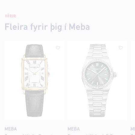
VÖRUR
Fleira fyrir þig í Meba
MEBA
MEBA
M