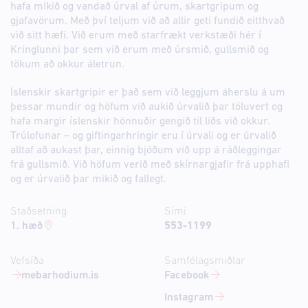
hafa mikið og vandað úrval af úrum, skartgripum og
gjafavörum. Með því teljum við að allir geti fundið eitthvað
við sitt hæfi. Við erum með starfrækt verkstæði hér í
Kringlunni þar sem við erum með úrsmið, gullsmið og
tökum að okkur áletrun.
Íslenskir skartgripir er það sem við leggjum áherslu á um
þessar mundir og höfum við aukið úrvalið þar töluvert og
hafa margir íslenskir hönnuðir gengið til liðs við okkur.
Trúlofunar – og giftingarhringir eru í úrvali og er úrvalið
alltaf að aukast þar, einnig bjóðum við upp á ráðleggingar
frá gullsmið. Við höfum verið með skírnargjafir frá upphafi
og er úrvalið þar mikið og fallegt.
Staðsetning
Sími
1. hæð
553-1199
Vefsíða
Samfélagsmiðlar
mebarhodium.is
Facebook
Instagram