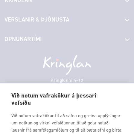
KRINGLAN
Fréttir
VERSLANIR & ÞJÓNUSTA
Laus störf
Stjórn og starfsfólk
Yfirlit yfir verslanir
OPNUNARTÍMI
Hafðu samband
Borgarbókasafn
Græn spor
Afgreiðslutímar
Sunnudagur
12:00 - 17:00
Persónuverndarstefna
Sambíóin
Mánudagur
10:00 - 18:30
Veitingastaðir
Þriðjudagur
10:00 - 18:30
Þjónustuver
Miðvikudagur
10:00 - 18:30
Kringlunni 4-12
Gjafakort
103 Reykjavik
Fimmtudagur
10:00 - 18:30
Borgarleikhúsið
Við notum vafrakökur á þessari
Föstudagur
10:00 - 18:30
vefsíðu
Sími: 517 9000
Ævintýraland
Laugardagur
11:00 - 18:00
Fax: 517 9010
Við notum vafrakökur til að safna og greina upplýsingar
kringlan@kringlan.is
um notkun og virkni vefsíðunnar, til að geta notað
lausnir frá samfélagsmiðlum og til að bæta efni og birta