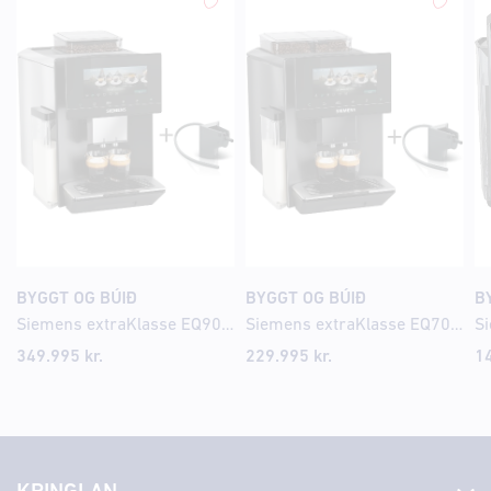
BYGGT OG BÚIÐ
BYGGT OG BÚIÐ
B
Siemens extraKlasse EQ900 iAroma Espresso kaffivél
Siemens extraKlasse EQ700 iAroma Espresso kaffivél
349.995
kr.
229.995
kr.
1