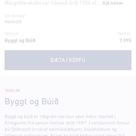
Margrétarskálin var hönnuð árið 1954 af ...
Sjá nánar
Vöruflokkar
Heimilið
Verslun
Verð kr.
Byggt og Búið
7.995
BÆTA Í KÖRFU
VERSLUN
Byggt og Búið
Byggt og búið er rótgróin verslun sem hefur starfað í
Kringlunni frá opnun hennar árið 1987. Í versluninni finnur
þú fjölbreytt úrval af heimilistækjum, búsáhöldum og