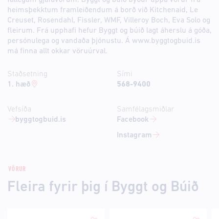
fallegum gjafavörum. Byggt og búið býður uppá vörur frá
heimsþekktum framleiðendum á borð við Kitchenaid, Le
Creuset, Rosendahl, Fissler, WMF, Villeroy Boch, Eva Solo og
fleirum. Frá upphafi hefur Byggt og búið lagt áherslu á góða,
persónulega og vandaða þjónustu. Á www.byggtogbuid.is
má finna allt okkar vöruúrval.
Staðsetning
Sími
1. hæð
568-9400
Vefsíða
Samfélagsmiðlar
byggtogbuid.is
Facebook
Instagram
VÖRUR
Fleira fyrir þig í Byggt og Búið