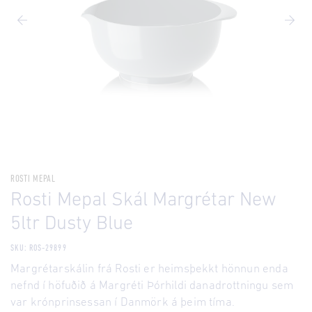
ROSTI MEPAL
Rosti Mepal Skál Margrétar New
5ltr Dusty Blue
SKU: ROS-29899
Margrétarskálin frá Rosti er heimsþekkt hönnun enda
nefnd í höfuðið á Margréti Þórhildi danadrottningu sem
var krónprinsessan í Danmörk á þeim tíma.