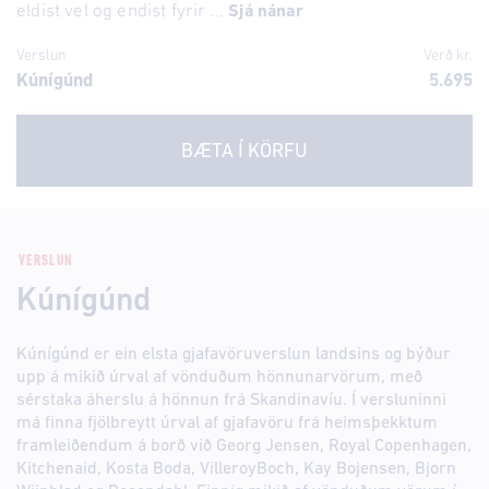
eldist vel og endist fyrir ...
Sjá nánar
Verslun
Verð kr.
Kúnígúnd
5.695
BÆTA Í KÖRFU
VERSLUN
Kúnígúnd
Kúnígúnd er ein elsta gjafavöruverslun landsins og býður
upp á mikið úrval af vönduðum hönnunarvörum, með
sérstaka áherslu á hönnun frá Skandinavíu. Í versluninni
má finna fjölbreytt úrval af gjafavöru frá heimsþekktum
framleiðendum á borð við Georg Jensen, Royal Copenhagen,
Kitchenaid, Kosta Boda, VilleroyBoch, Kay Bojensen, Bjorn