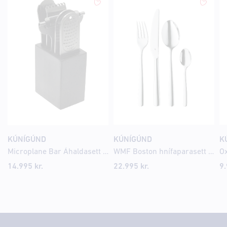
KÚNÍGÚND
KÚNÍGÚND
K
Microplane Bar Áhaldasett Svart
WMF Boston hnífaparasett 24 stk fyrir 6 manns
Ox
14.995
kr.
22.995
kr.
9