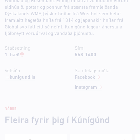
Wiinblad og Rosendahl. Einnig mikið af vönduðum vörum í
eldhúsið, pottar og pönnur frá stærsta framleiðanda
Þýskalands WMF, þýskir hnífar frá Wusthof sem hefur
framleitt hágæða hnífa frá 1814 og japanskir hnífar frá
Global svo fátt eitt sé nefnt. Kúnígúnd leggur áherslu á
fjölbreytt vöruúrval og vandaða þjónustu.
Staðsetning
Sími
1. hæð
568-1400
Vefsíða
Samfélagsmiðlar
kunigund.is
Facebook
Instagram
VÖRUR
Fleira fyrir þig í Kúnígúnd