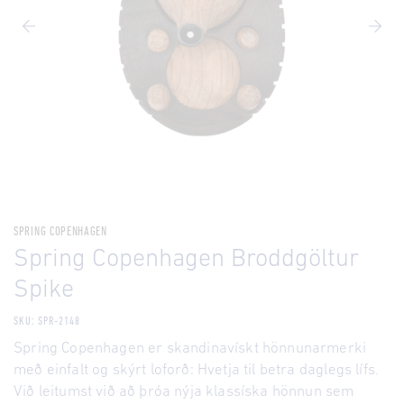
SPRING COPENHAGEN
Spring Copenhagen Broddgöltur
Spike
SKU: SPR-2148
Spring Copenhagen er skandinavískt hönnunarmerki
með einfalt og skýrt loforð: Hvetja til betra daglegs lífs.
Við leitumst við að þróa nýja klassíska hönnun sem