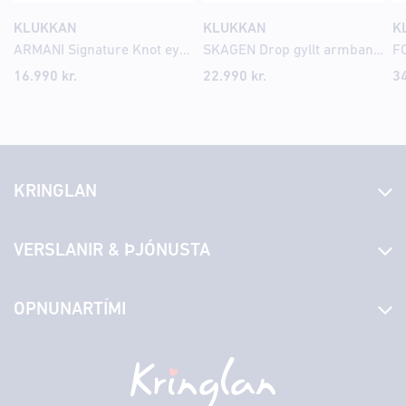
KLUKKAN
KLUKKAN
K
ARMANI Signature Knot eyrnalokkar EGS3423
SKAGEN Drop gyllt armband SKJ1896
16.990
kr.
22.990
kr.
3
KRINGLAN
Fréttir
VERSLANIR & ÞJÓNUSTA
Laus störf
Stjórn og starfsfólk
Yfirlit yfir verslanir
OPNUNARTÍMI
Hafðu samband
Borgarbókasafn
Græn spor
Afgreiðslutímar
Sunnudagur
12:00 - 17:00
Persónuverndarstefna
Sambíóin
Mánudagur
10:00 - 18:30
Veitingastaðir
Þriðjudagur
10:00 - 18:30