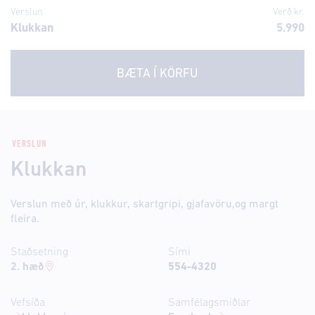
Verslun
Verð kr.
Klukkan
5.990
BÆTA Í KÖRFU
VERSLUN
Klukkan
Verslun með úr, klukkur, skartgripi, gjafavöru,og margt
fleira.
Staðsetning
Sími
2. hæð
554-4320
Vefsíða
Samfélagsmiðlar