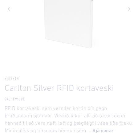
KLUKKAN
Carlton Silver RFID kortaveski
SKU: LW5018
RFID kortaveski sem verndar kortin þín gegn
þráðlausum þjófnaði. Veskið tekur allt að 5 kort og er
hannað til að vera nett, létt og þægilegt í vasa eða tösku.
Minimalísk og tímalaus hönnun sem ...
Sjá nánar