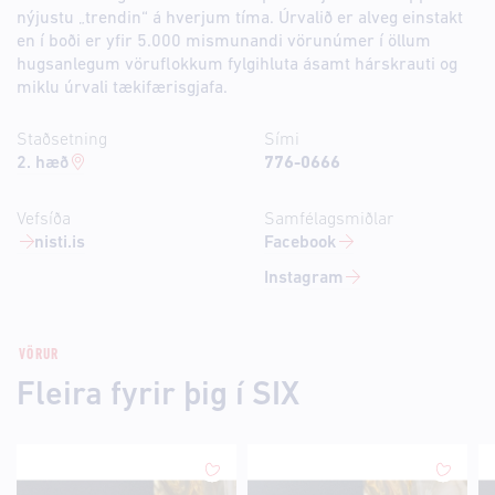
nýjustu „trendin“ á hverjum tíma. Úrvalið er alveg einstakt
en í boði er yfir 5.000 mismunandi vörunúmer í öllum
hugsanlegum vöruflokkum fylgihluta ásamt hárskrauti og
miklu úrvali tækifærisgjafa.
Staðsetning
Sími
2. hæð
776-0666
Vefsíða
Samfélagsmiðlar
nisti.is
Facebook
Instagram
VÖRUR
Fleira fyrir þig í SIX