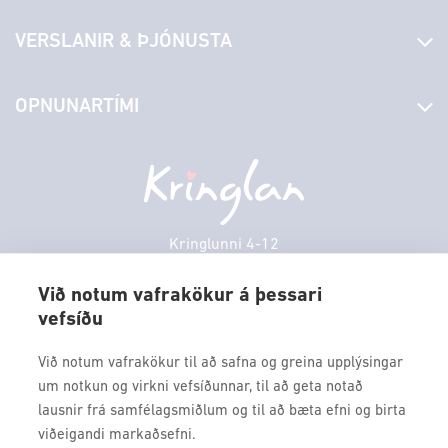
Fréttir
VERSLANIR & ÞJÓNUSTA
Laus störf
Stjórn og starfsfólk
Yfirlit yfir verslanir
OPNUNARTÍMI
Hafðu samband
Borgarbókasafn
Græn spor
Afgreiðslutímar
Fimmtudagur
10:00 - 18:30
Persónuverndarstefna
Sambíóin
Föstudagur
10:00 - 18:30
Veitingastaðir
Laugardagur
11:00 - 18:00
Þjónustuver
Sunnudagur
12:00 - 17:00
Kringlunni 4-12
Gjafakort
103 Reykjavik
Mánudagur
10:00 - 18:30
Borgarleikhúsið
Við notum vafrakökur á þessari
Þriðjudagur
10:00 - 18:30
vefsíðu
Sími: 517 9000
Ævintýraland
Miðvikudagur
10:00 - 18:30
Fax: 517 9010
Við notum vafrakökur til að safna og greina upplýsingar
kringlan@kringlan.is
um notkun og virkni vefsíðunnar, til að geta notað
lausnir frá samfélagsmiðlum og til að bæta efni og birta
VERTU MEÐ
viðeigandi markaðsefni.