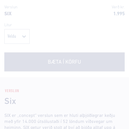
Verslun
Verð kr.
SIX
1.995
Litur
BÆTA Í KÖRFU
VERSLUN
Six
SIX er „concept“ verslun sem er hluti alþjóðlegrar keðju
með yfir 14.000 útsölustaði í 52 löndum víðsvegar um
heiminn. SIX getur verið stolt af því að bjóða alltaf upp á