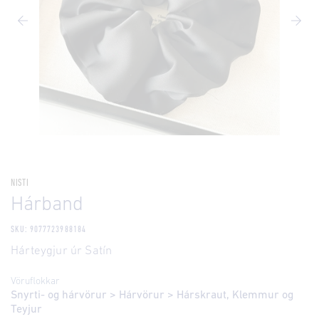
NISTI
Hárband
SKU: 9077723988184
Hárteygjur úr Satín
Vöruflokkar
Snyrti- og hárvörur
>
Hárvörur
>
Hárskraut, Klemmur og
Teyjur