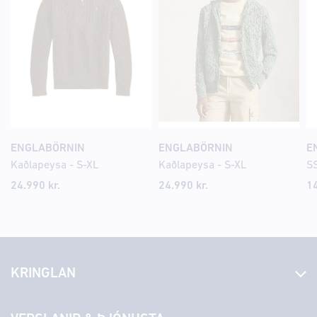
ENGLABÖRNIN
ENGLABÖRNIN
E
Kaðlapeysa - S-XL
Kaðlapeysa - S-XL
SS
24.990 kr.
24.990 kr.
14
KRINGLAN
Fréttir