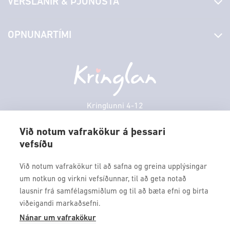
VERSLANIR & ÞJÓNUSTA
Laus störf
Stjórn og starfsfólk
Yfirlit yfir verslanir
OPNUNARTÍMI
Hafðu samband
Borgarbókasafn
Græn spor
Afgreiðslutímar
Fimmtudagur
10:00 - 18:30
Persónuverndarstefna
Sambíóin
Föstudagur
10:00 - 18:30
Veitingastaðir
Laugardagur
11:00 - 18:00
Þjónustuver
Sunnudagur
12:00 - 17:00
Kringlunni 4-12
Gjafakort
103 Reykjavik
Mánudagur
10:00 - 18:30
Borgarleikhúsið
Við notum vafrakökur á þessari
Þriðjudagur
10:00 - 18:30
vefsíðu
Sími: 517 9000
Ævintýraland
Miðvikudagur
10:00 - 18:30
Fax: 517 9010
Við notum vafrakökur til að safna og greina upplýsingar
kringlan@kringlan.is
um notkun og virkni vefsíðunnar, til að geta notað
lausnir frá samfélagsmiðlum og til að bæta efni og birta
VERTU MEÐ
viðeigandi markaðsefni.
Fáðu forskot á dagskrána okkar og sértilboð með því að skrá
Nánar um vafrakökur
þig á póstlista Kringlunnar.