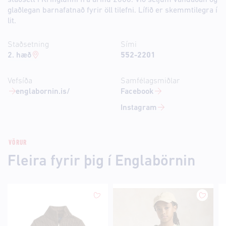
staðsett í Kringlunni frá árinu 2006. Við seljum vandaðan og
glaðlegan barnafatnað fyrir öll tilefni. Lífið er skemmtilegra í
lit.
Staðsetning
Sími
2. hæð
552-2201
Vefsíða
Samfélagsmiðlar
englabornin.is/
Facebook
Instagram
VÖRUR
Fleira fyrir þig í Englabörnin