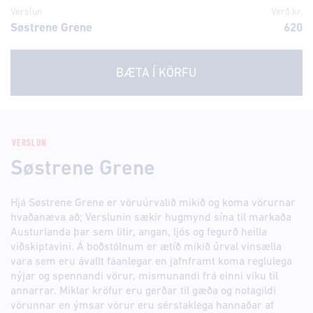
Verslun
Verð kr.
Søstrene Grene
620
BÆTA Í KÖRFU
VERSLUN
Søstrene Grene
Hjá Søstrene Grene er vöruúrvalið mikið og koma vörurnar
hvaðanæva að; Verslunin sækir hugmynd sína til markaða
Austurlanda þar sem litir, angan, ljós og fegurð heilla
viðskiptavini. Á boðstólnum er ætíð mikið úrval vinsælla
vara sem eru ávallt fáanlegar en jafnframt koma reglulega
nýjar og spennandi vörur, mismunandi frá einni viku til
annarrar. Miklar kröfur eru gerðar til gæða og notagildi
vörunnar en ýmsar vörur eru sérstaklega hannaðar af