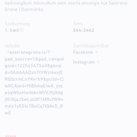
listhneigðum hönnuðum sem starfa einungis hjá Søstrene
Grene í Danmörku.
Staðsetning
Sími
1. hæð
544-2442
Vefsíða
Samfélagsmiðlar
sostrenegrene.is/?
Facebook
gad_source=1&gad_campai
Instagram
gnid=12254547540&gbrai
d=0AAAAADznTtVWzi6exjE
RQSzrmLnYKvrh9&gclid=Cj
wKCAjw6rfSBhAqEiwA_yoc
psqWhxHwVebcWVVJKjXdg
jNUkjaJSwLoUXf1MRufWNn
m6x1yE0i47BoCq7IQAvD_B
wE