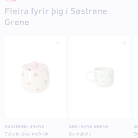
VÖRUR
Fleira fyrir þig í Søstrene
Grene
SØSTRENE GRENE
SØSTRENE GRENE
S
Sultukrukka með loki
Barnabolli
Sk