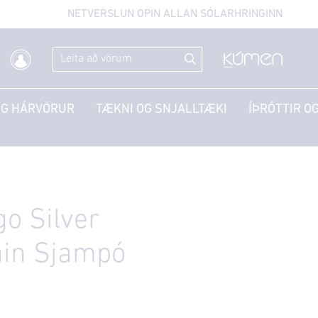
NETVERSLUN OPIN ALLAN SÓLARHRINGINN
OG HÁRVÖRUR
TÆKNI OG SNJALLTÆKI
ÍÞRÓTTIR OG
go Silver
ain Sjampó