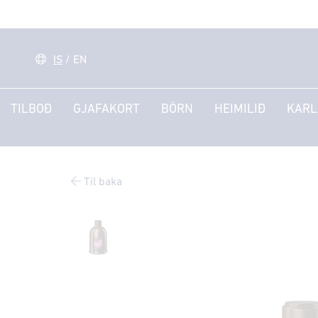
IS
/
EN
TILBOÐ
GJAFAKORT
BÖRN
HEIMILIÐ
KARL
Til baka