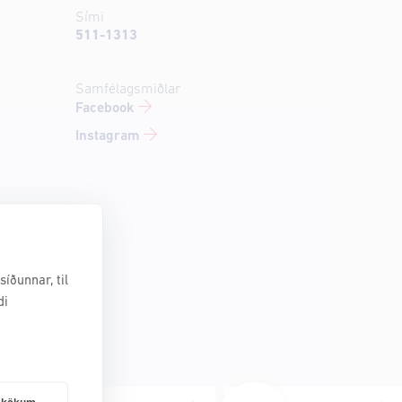
Sími
511-1313
Samfélagsmiðlar
Facebook
Instagram
íðunnar, til
di
frakökum