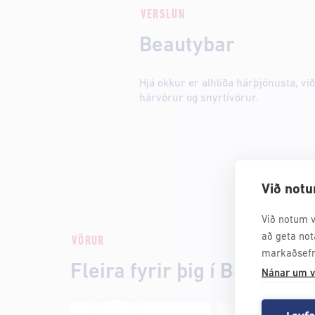
VERSLUN
Beautybar
Hjá okkur er alhliða hárþjónusta, v
hárvörur og snyrtivörur.
Við notu
Við notum v
að geta not
VÖRUR
markaðsefn
Fleira fyrir þig í Beautyba
Nánar um v
Leyfa