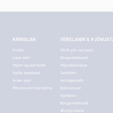
KRINGLAN
VERSLANIR & ÞJÓNUST
Fréttir
Yfirlit yfir verslanir
Laus störf
Borgarbókasafn
Stjórn og starfsfólk
Afgreiðslutímar
Hafðu samband
Sambíóin
Græn spor
Veitingastaðir
Persónuverndarstefna
Þjónustuver
Gjafakort
Borgarleikhúsið
Ævintýraland