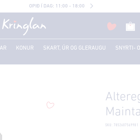
OPIÐ Í DAG: 11:00 - 18:00
AR
KONUR
SKART, ÚR OG GLERAUGU
SNYRTI- 
Altere
Maint
SKU: 7852607569981