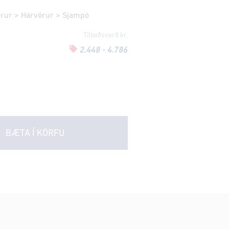
örur
>
Hárvörur
>
Sjampó
Tilboðsverð kr.
2.448 - 4.786
BÆTA Í KÖRFU