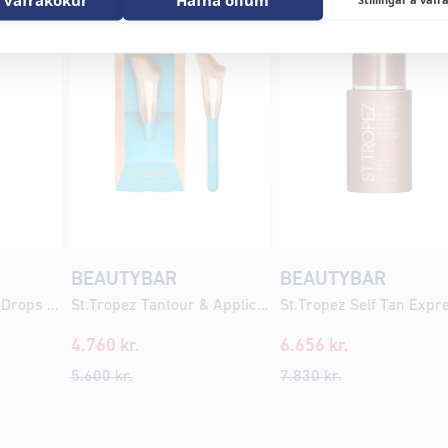
BEAUTYBAR
BEAUTYBAR
St.Tropez Tan Tonic Drops 30ml
St.Tropez Tantour & Applicator Brush
4.760
kr.
6.656
kr.
5.600
kr.
7.830
kr.