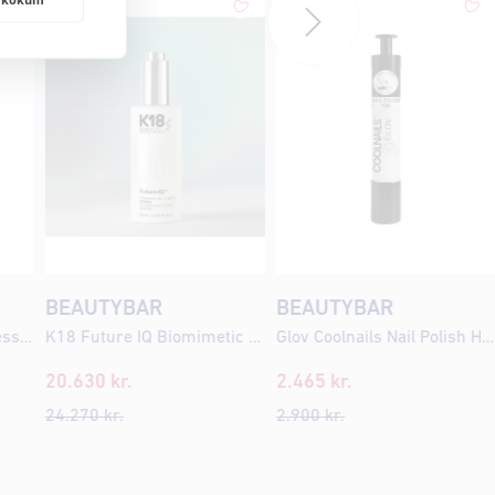
BEAUTYBAR
BEAUTYBAR
St.Tropez Self Tan Express Sunlit Skin 30ml
K18 Future IQ Biomimetic Hair Longevity Serum 90ml
Glov Coolnails Nail Polish Hologoddess
20.630
kr.
2.465
kr.
24.270
kr.
2.900
kr.