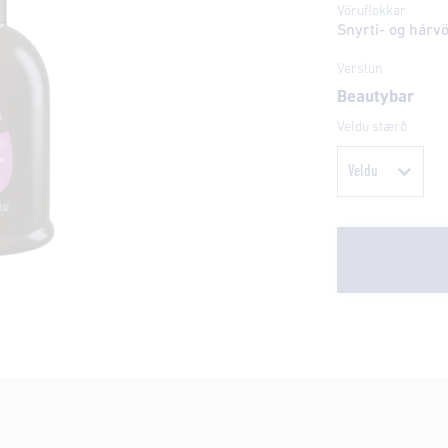
Vöruflokkar
Snyrti- og hárv
Verslun
Beautybar
Veldu stærð