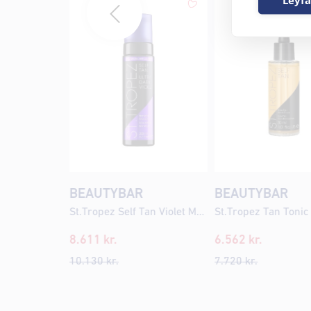
BEAUTYBAR
BEAUTYBAR
St.Tropez Self Tan Violet Mousse 200ml
8.611
kr.
6.562
kr.
10.130
kr.
7.720
kr.