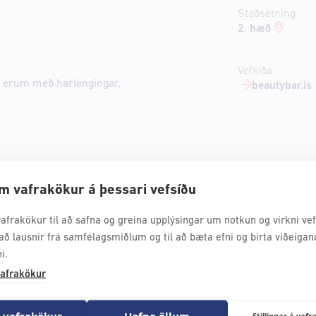
Staðsetning
2. hæð
Vefsíða
ið erum með hárlengingar,
beautybar.is
m vafrakökur á þessari vefsíðu
afrakökur til að safna og greina upplýsingar um notkun og virkni vefs
að lausnir frá samfélagsmiðlum og til að bæta efni og birta viðeigan
i.
r
afrakökur
 vafrakökur
Hafna öllum
Stillingar á va