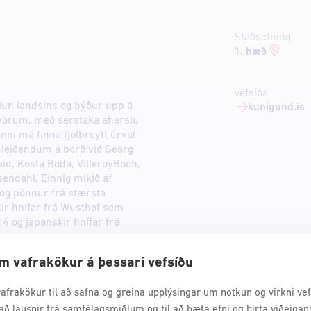
Staðsetning
1. hæð
Vefsíða
lun landsins og býður upp á
kunigund.is
vörum, með sérstaka áherslu
nni má finna fjölbreytt úrval
mleiðendum á borð við Georg
id, Kosta Boda, VilleroyBoch,
endahl. Einnig mikið af
og pönnur frá stærsta
ir hnífar frá Wusthof sem
4 og japanskir hnífar frá
nd leggur áherslu á fjölbreytt
m vafrakökur á þessari vefsíðu
afrakökur til að safna og greina upplýsingar um notkun og virkni vefs
að lausnir frá samfélagsmiðlum og til að bæta efni og birta viðeigan