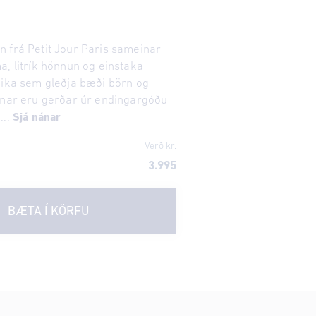
 frá Petit Jour Paris sameinar
a, litrík hönnun og einstaka
eika sem gleðja bæði börn og
rnar eru gerðar úr endingargóðu
...
Sjá nánar
Verð kr.
3.995
BÆTA Í KÖRFU