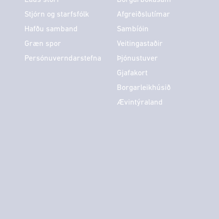
Stjórn og starfsfólk
Afgreiðslutímar
Hafðu samband
Sambíóin
Græn spor
Veitingastaðir
Persónuverndarstefna
Þjónustuver
Gjafakort
Borgarleikhúsið
Ævintýraland