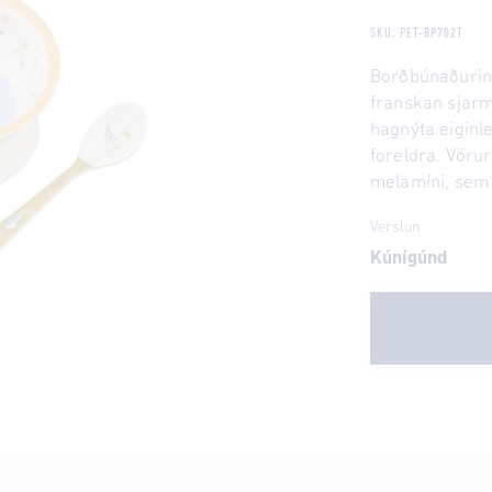
SKU: PET-BP702T
Borðbúnaðurinn
franskan sjarm
hagnýta eiginl
foreldra. Vöru
melamíni, sem 
Verslun
Kúnígúnd