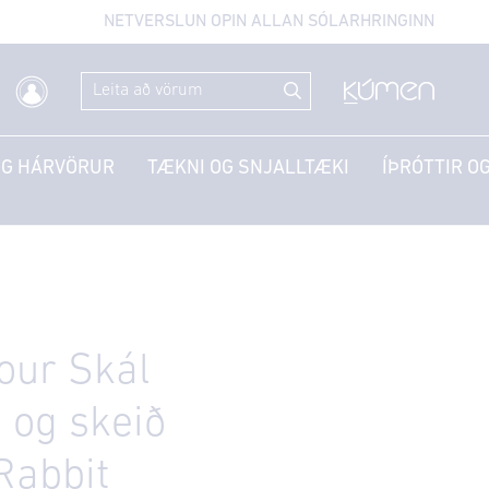
NETVERSLUN OPIN ALLAN SÓLARHRINGINN
OG HÁRVÖRUR
TÆKNI OG SNJALLTÆKI
ÍÞRÓTTIR OG
Jour Skál
 og skeið
Rabbit