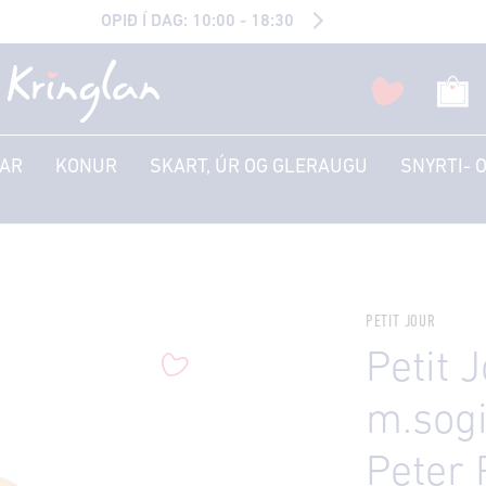
OPIÐ Í DAG: 10:00 - 18:30
AR
KONUR
SKART, ÚR OG GLERAUGU
SNYRTI- 
PETIT JOUR
Petit 
m.sogi
Peter 