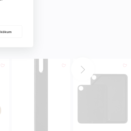
frakökum