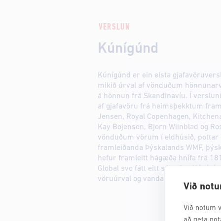
VERSLUN
Kúnígúnd
Kúnígúnd er ein elsta gjafavöruvers
mikið úrval af vönduðum hönnunar
á hönnun frá Skandinavíu. Í versluni
af gjafavöru frá heimsþekktum fra
Jensen, Royal Copenhagen, Kitchena
Kay Bojensen, Bjorn Wiinblad og Ros
vönduðum vörum í eldhúsið, pottar 
framleiðanda Þýskalands WMF, þýsk
hefur framleitt hágæða hnífa frá 181
Global svo fátt eitt sé nefnt. Kúnígú
vöruúrval og vandaða þjónustu.
Við notu
Við notum v
að geta not