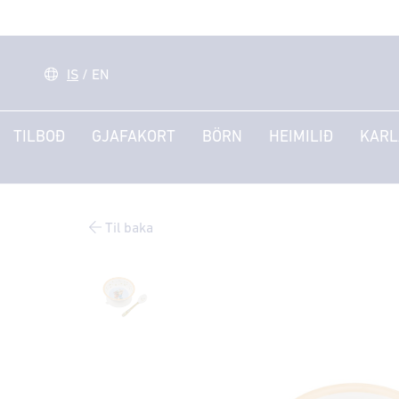
IS
/
EN
TILBOÐ
GJAFAKORT
BÖRN
HEIMILIÐ
KARL
Til baka