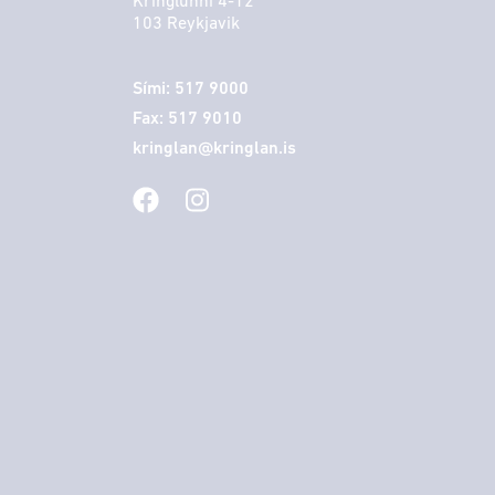
Kringlunni 4-12
103 Reykjavik
Sími: 517 9000
Fax: 517 9010
kringlan@kringlan.is