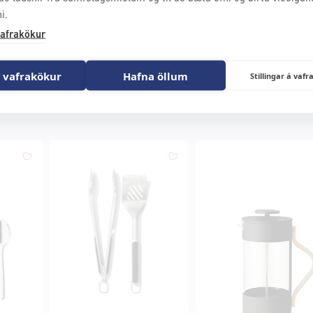
i.
afrakökur
 vafrakökur
Hafna öllum
Stillingar á va