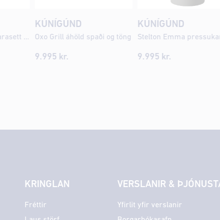
KÚNÍGÚND
KÚNÍGÚND
WMF Boston hnífaparasett 24 stk fyrir 6 manns
Oxo Grill áhöld spaði og töng
9.995
kr.
9.995
kr.
KRINGLAN
VERSLANIR & ÞJÓNUST
Fréttir
Yfirlit yfir verslanir
Laus störf
Borgarbókasafn