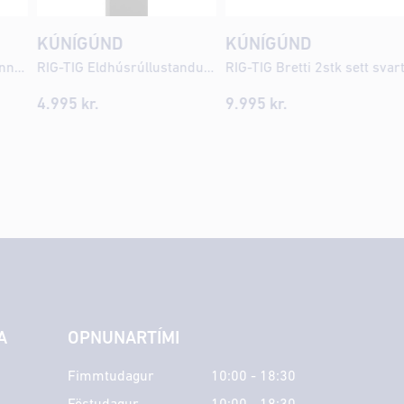
KÚNÍGÚND
KÚNÍGÚND
Stelton Emma pressukanna 1ltr svört
RIG-TIG Eldhúsrúllustandur svartur
RIG-TIG Bretti 2stk sett svar
4.995
kr.
9.995
kr.
A
OPNUNARTÍMI
Fimmtudagur
10:00 - 18:30