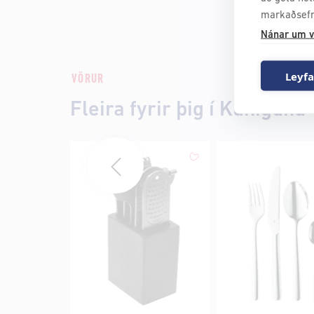
markaðsefn
Nánar um v
Leyfa
VÖRUR
Fleira fyrir þig í Kúnígúnd