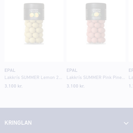
EPAL
EPAL
E
Lakkrís SUMMER Lemon 270gr
Lakkrís SUMMER Pink Pineapple 270gr
3.100
kr.
3.100
kr.
1
KRINGLAN