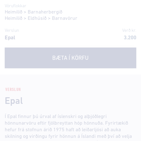
Vöruflokkar
Heimilið
>
Barnaherbergið
Heimilið
>
Eldhúsið
>
Barnavörur
Verslun
Verð kr.
Epal
3.200
BÆTA Í KÖRFU
VERSLUN
Epal
Í Epal finnur þú úrval af íslenskri og alþjóðlegri
hönnunarvöru eftir fjölbreyttan hóp hönnuða. Fyrirtækið
hefur frá stofnun árið 1975 haft að leiðarljósi að auka
skilning og virðingu fyrir hönnun á Íslandi með því að velja