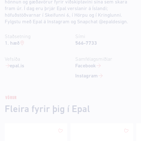
hönnun og gæðavörur fyrir viðskiptavini sína sem skara
fram úr. Í dag eru þrjár Epal verslanir á Íslandi;
höfuðstöðvarnar í Skeifunni 6, í Hörpu og í Kringlunni.
Fylgstu með Epal á Instagram og Snapchat @epaldesign.
Staðsetning
Sími
1. hæð
566-7733
Vefsíða
Samfélagsmiðlar
epal.is
Facebook
Instagram
VÖRUR
Fleira fyrir þig í Epal