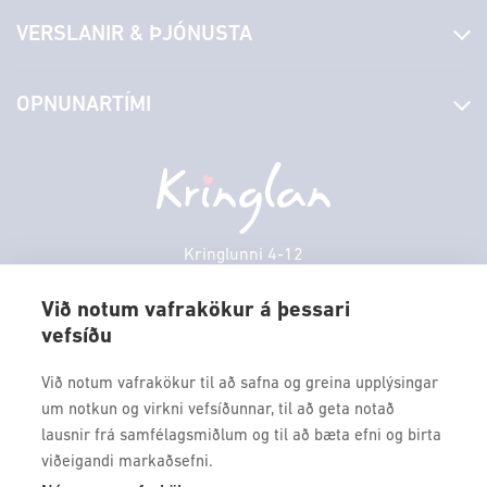
Fréttir
VERSLANIR & ÞJÓNUSTA
Laus störf
Stjórn og starfsfólk
Yfirlit yfir verslanir
OPNUNARTÍMI
Hafðu samband
Borgarbókasafn
Græn spor
Afgreiðslutímar
Laugardagur
11:00 - 18:00
Persónuverndarstefna
Sambíóin
Sunnudagur
12:00 - 17:00
Veitingastaðir
Mánudagur
10:00 - 18:30
Þjónustuver
Þriðjudagur
10:00 - 18:30
Kringlunni 4-12
Gjafakort
103 Reykjavik
Miðvikudagur
10:00 - 18:30
Borgarleikhúsið
Við notum vafrakökur á þessari
Fimmtudagur
10:00 - 18:30
vefsíðu
Sími: 517 9000
Ævintýraland
Föstudagur
10:00 - 18:30
Fax: 517 9010
Við notum vafrakökur til að safna og greina upplýsingar
kringlan@kringlan.is
um notkun og virkni vefsíðunnar, til að geta notað
lausnir frá samfélagsmiðlum og til að bæta efni og birta
VERTU MEÐ
viðeigandi markaðsefni.