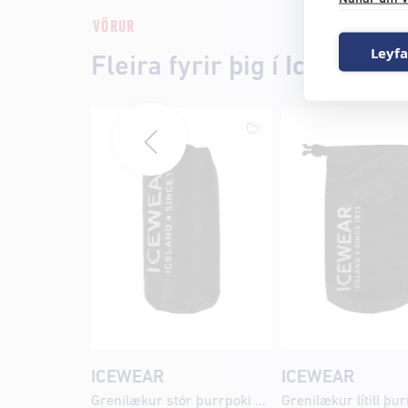
VÖRUR
Leyfa
Fleira fyrir þig í Icewear
ICEWEAR
ICEWEAR
Grenilækur stór þurrpoki 20L
Grenilækur lítill þu