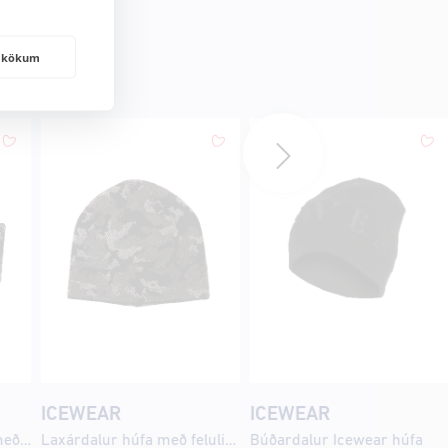
frakökum
ICEWEAR
ICEWEAR
Laxárdalur ennisband með felulitum
Laxárdalur húfa með feluliturmynstri
Búðardalur Icewear húfa