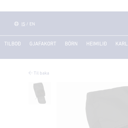
IS
/
EN
TILBOÐ
GJAFAKORT
BÖRN
HEIMILIÐ
KARL
Til baka