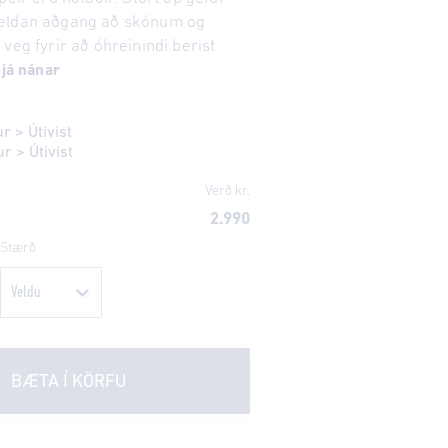
eldan aðgang að skónum og
veg fyrir að óhreinindi berist
já nánar
ur
>
Útivist
ur
>
Útivist
Verð kr.
2.990
Stærð
BÆTA Í KÖRFU