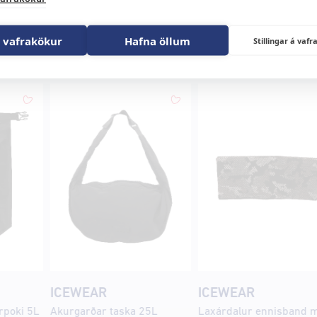
 vafrakökur
Hafna öllum
Stillingar á va
ICEWEAR
ICEWEAR
rrpoki 5L
Akurgarðar taska 25L