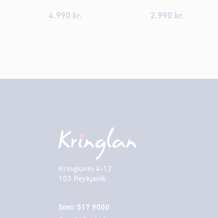
4.990 kr.
2.990 kr.
Kringlunni 4-12
103 Reykjavik
Sími: 517 9000