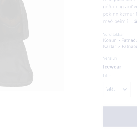
góðan og auðv
pokinn kemur í 
með þeim í ...
S
Vöruflokkar
Konur
>
Fatnað
Karlar
>
Fatnað
Verslun
Icewear
Litur