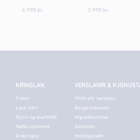
6.990 kr.
3.990 kr.
KRINGLAN
VERSLANIR & ÞJÓNUST
Fréttir
Yfirlit yfir verslanir
Laus störf
Borgarbókasafn
Stjórn og starfsfólk
Afgreiðslutímar
Hafðu samband
Sambíóin
Græn spor
Veitingastaðir