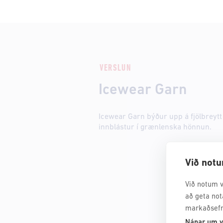
VERSLUN
Icewear Garn
Icewear Garn býður upp á fjölbreytt
innblástur í grænlenska hönnun.
Við notu
Við notum v
að geta not
markaðsefn
Nánar um v