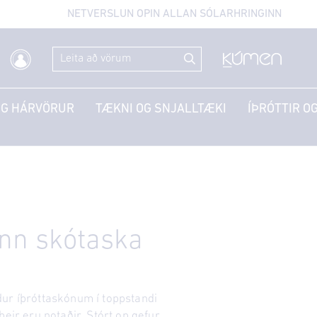
NETVERSLUN OPIN ALLAN SÓLARHRINGINN
OG HÁRVÖRUR
TÆKNI OG SNJALLTÆKI
ÍÞRÓTTIR OG
inn skótaska
ur íþróttaskónum í toppstandi
þeir eru notaðir. Stórt op gefur