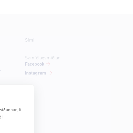
Sími
Samfélagsmiðlar
Facebook
-
Instagram
íðunnar, til
di