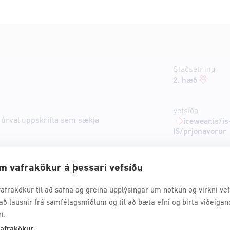
Staðsetning
2. hæð
Vefsíða
 úrval uppskrifta sem sækja
icewear.is/is
IS/prjonavorur
m vafrakökur á þessari vefsíðu
afrakökur til að safna og greina upplýsingar um notkun og virkni vefs
að lausnir frá samfélagsmiðlum og til að bæta efni og birta viðeigan
i.
afrakökur