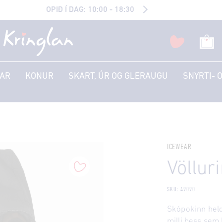
OPIÐ Í DAG: 10:00 - 18:30
AR
KONUR
SKART, ÚR OG GLERAUGU
SNYRTI- 
ICEWEAR
Völlur
SKU: 49090
Skópokinn held
milli þess sem 