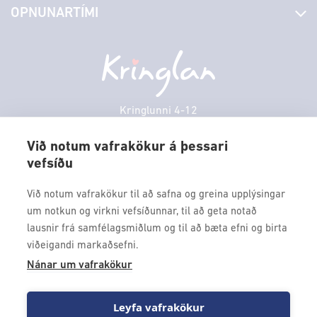
OPNUNARTÍMI
Hafðu samband
Borgarbókasafn
Græn spor
Afgreiðslutímar
Laugardagur
11:00 - 18:00
Persónuverndarstefna
Sambíóin
Sunnudagur
12:00 - 17:00
Veitingastaðir
Mánudagur
10:00 - 18:30
Þjónustuver
Þriðjudagur
10:00 - 18:30
Kringlunni 4-12
Gjafakort
103 Reykjavik
Miðvikudagur
10:00 - 18:30
Borgarleikhúsið
Við notum vafrakökur á þessari
Fimmtudagur
10:00 - 18:30
vefsíðu
Sími: 517 9000
Ævintýraland
Föstudagur
10:00 - 18:30
Fax: 517 9010
Við notum vafrakökur til að safna og greina upplýsingar
kringlan@kringlan.is
um notkun og virkni vefsíðunnar, til að geta notað
lausnir frá samfélagsmiðlum og til að bæta efni og birta
VERTU MEÐ
viðeigandi markaðsefni.
Fáðu forskot á dagskrána okkar og sértilboð með því að skrá
Nánar um vafrakökur
þig á póstlista Kringlunnar.
Leyfa vafrakökur