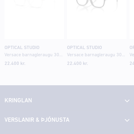
OPTICAL STUDIO
OPTICAL STUDIO
O
Versace barnagleraugu 3013U 49
Versace barnagleraugu 3016U 47
22.400
kr.
22.400
kr.
2
KRINGLAN
Fréttir
VERSLANIR & ÞJÓNUSTA
Laus störf
Stjórn og starfsfólk
Yfirlit yfir verslanir