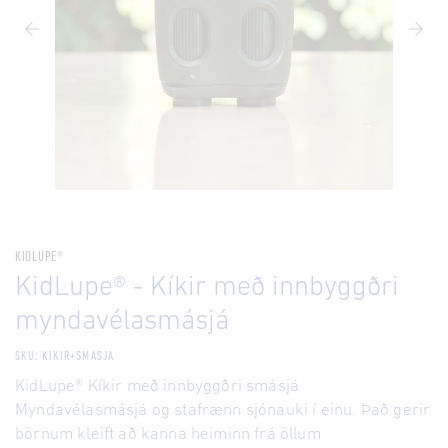
KIDLUPE®
KidLupe® - Kíkir með innbyggðri
myndavélasmásjá
SKU: KIKIR+SMASJA
KidLupe® Kíkir með innbyggðri smásjá
Myndavélasmásjá og stafrænn sjónauki í einu. Það gerir
börnum kleift að kanna heiminn frá öllum