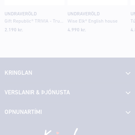
UNDRAVERÖLD
UNDRAVERÖLD
U
Gift Republic® TRIVIA - True Or False
Wise Elk® English house
Tú
2.190
kr.
4.990
kr.
4
KRINGLAN
Fréttir
VERSLANIR & ÞJÓNUSTA
Laus störf
Stjórn og starfsfólk
Yfirlit yfir verslanir
OPNUNARTÍMI
Hafðu samband
Borgarbókasafn
Græn spor
Afgreiðslutímar
Fimmtudagur
10:00 - 18:30
Persónuverndarstefna
Sambíóin
Föstudagur
10:00 - 18:30