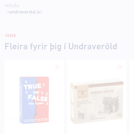
Vefsíða
undraverold.is/
VÖRUR
Fleira fyrir þig í Undraveröld