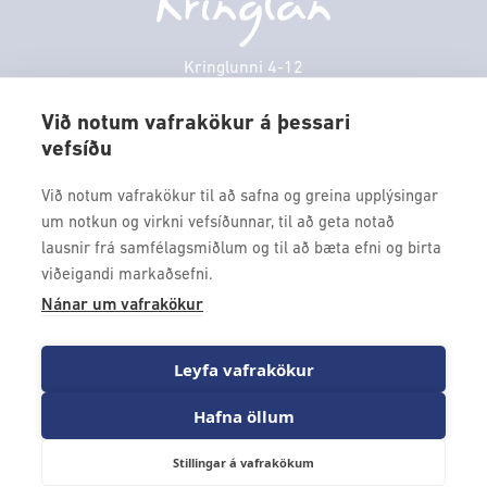
Veitingastaðir
Laugardagur
11:00 - 18:00
Þjónustuver
Sunnudagur
12:00 - 17:00
Kringlunni 4-12
Gjafakort
103 Reykjavik
Mánudagur
10:00 - 18:30
Borgarleikhúsið
Við notum vafrakökur á þessari
Þriðjudagur
10:00 - 18:30
vefsíðu
Sími: 517 9000
Ævintýraland
Miðvikudagur
10:00 - 18:30
Fax: 517 9010
Við notum vafrakökur til að safna og greina upplýsingar
kringlan@kringlan.is
um notkun og virkni vefsíðunnar, til að geta notað
lausnir frá samfélagsmiðlum og til að bæta efni og birta
VERTU MEÐ
viðeigandi markaðsefni.
Fáðu forskot á dagskrána okkar og sértilboð með því að skrá
Nánar um vafrakökur
þig á póstlista Kringlunnar.
Leyfa vafrakökur
Hafna öllum
Stillingar á vafrakökum