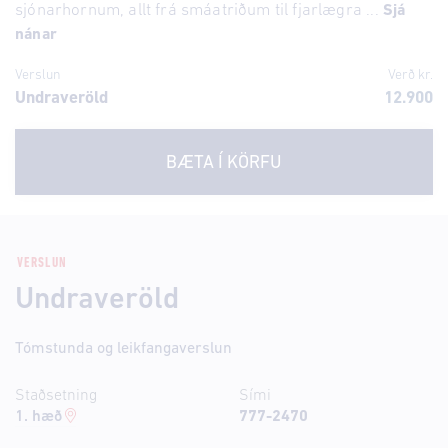
sjónarhornum, allt frá smáatriðum til fjarlægra ...
Sjá
nánar
Verslun
Verð kr.
Undraveröld
12.900
BÆTA Í KÖRFU
VERSLUN
Undraveröld
Tómstunda og leikfangaverslun
Staðsetning
Sími
1. hæð
777-2470