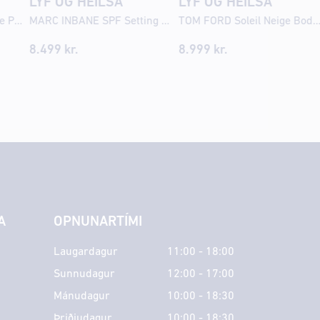
LYF OG HEILSA
LYF OG HEILSA
OPI Nail Lacquer If U Like Pinka Coladas
MARC INBANE SPF Setting mist Invisible 75ml
TOM FORD Soleil Neige Body Spray 1
8.499
kr.
8.999
kr.
A
OPNUNARTÍMI
Laugardagur
11:00 - 18:00
Sunnudagur
12:00 - 17:00
Mánudagur
10:00 - 18:30
Þriðjudagur
10:00 - 18:30