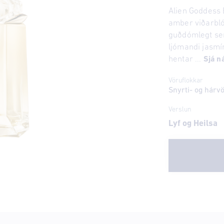
Alien Goddess 
amber viðarbló
guðdómlegt se
ljómandi jasmí
hentar ...
Sjá n
Vöruflokkar
Snyrti- og hárv
Verslun
Lyf og Heilsa