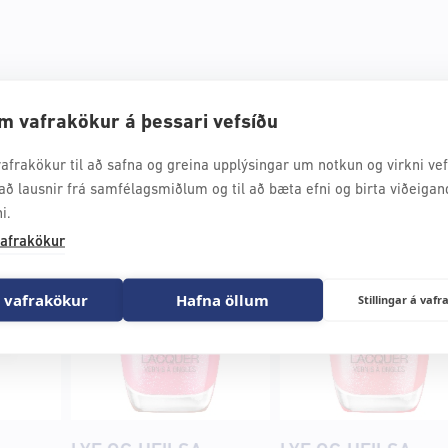
lsa
m vafrakökur á þessari vefsíðu
afrakökur til að safna og greina upplýsingar um notkun og virkni vefs
að lausnir frá samfélagsmiðlum og til að bæta efni og birta viðeigan
i.
afrakökur
 vafrakökur
Hafna öllum
Stillingar á va