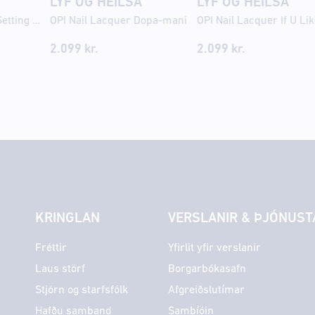
LYF OG HEILSA
LYF OG HEILSA
MARC INBANE SPF Setting mist Bronze 75ml
OPI Nail Lacquer Dopa-mani
2.099
kr.
2.099
kr.
KRINGLAN
VERSLANIR & ÞJÓNUST
Fréttir
Yfirlit yfir verslanir
Laus störf
Borgarbókasafn
Stjórn og starfsfólk
Afgreiðslutímar
Hafðu samband
Sambíóin