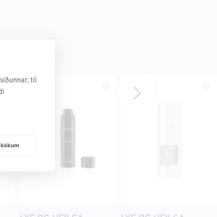
íðunnar, til
di
frakökum