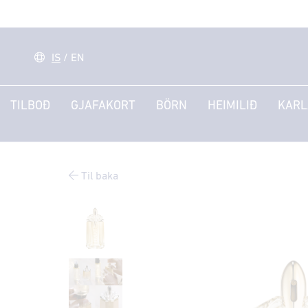
IS
/
EN
TILBOÐ
GJAFAKORT
BÖRN
HEIMILIÐ
KARL
Til baka