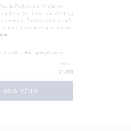
Eau de Parfum eftir Mugler er
ma ilmur fyrir konur. Geislandi og
m sameinar Bourbon vanillu með
n grandiflorum og skapar ilm sem
ánar
örur
>
Aðrar Hár og Snyrtivörur
Verð kr.
21.898
BÆTA Í KÖRFU