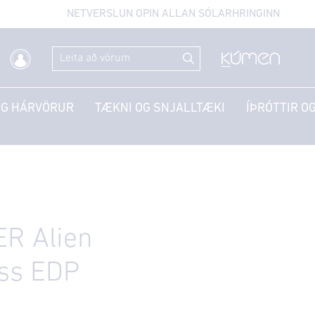
NETVERSLUN OPIN ALLAN SÓLARHRINGINN
OG HÁRVÖRUR
TÆKNI OG SNJALLTÆKI
ÍÞRÓTTIR OG
R Alien
ss EDP