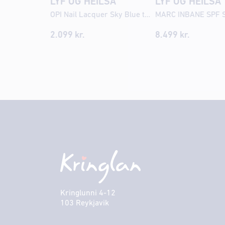
LYF OG HEILSA
LYF OG HEILSA
OPI Nail Lacquer Sky Blue the Limit
2.099
kr.
8.499
kr.
Kringlunni 4-12
103 Reykjavik