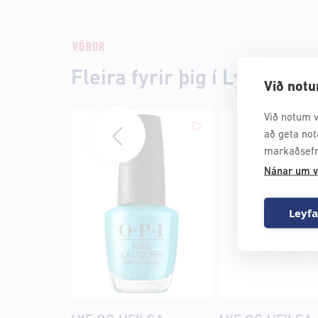
VÖRUR
Fleira fyrir þig í Lyf og Hei
Við notu
Við notum v
að geta not
markaðsefn
Nánar um v
Leyfa