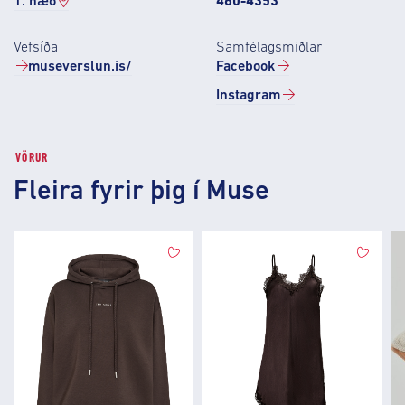
1. hæð
460-4353
Vefsíða
Samfélagsmiðlar
museverslun.is/
Facebook
Instagram
VÖRUR
Fleira fyrir þig í Muse