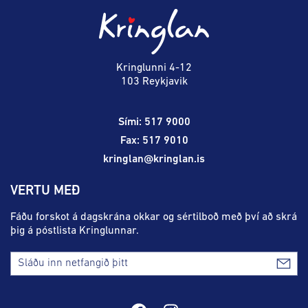
Föstudagur
10:00 - 18:30
Persónuverndarstefna
Sambíóin
Laugardagur
11:00 - 18:00
Veitingastaðir
Sunnudagur
12:00 - 17:00
Þjónustuver
Mánudagur
10:00 - 18:30
Kringlunni 4-12
Gjafakort
103 Reykjavik
Þriðjudagur
10:00 - 18:30
Borgarleikhúsið
Miðvikudagur
10:00 - 18:30
Sími: 517 9000
Ævintýraland
Fimmtudagur
10:00 - 18:30
Fax: 517 9010
kringlan@kringlan.is
VERTU MEÐ
Fáðu forskot á dagskrána okkar og sértilboð með því að skrá
þig á póstlista Kringlunnar.