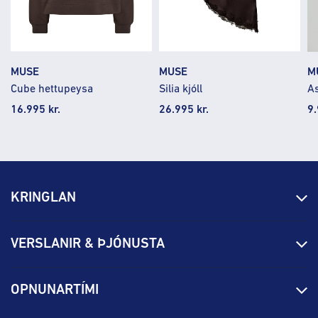
MUSE
MUSE
M
Cube hettupeysa
Silia kjóll
As
16.995 kr.
26.995 kr.
9.
KRINGLAN
Fréttir
VERSLANIR & ÞJÓNUSTA
Laus störf
Stjórn og starfsfólk
Yfirlit yfir verslanir
OPNUNARTÍMI
Hafðu samband
Borgarbókasafn
Græn spor
Afgreiðslutímar