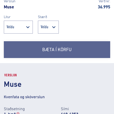
Verslun
Verð kr.
Muse
36.995
Litur
Stærð
BÆTA Í KÖRFU
VERSLUN
Muse
Kvenfata og skóverslun
Staðsetning
Sími