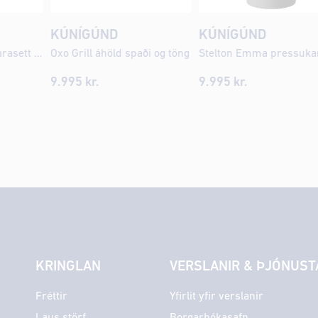
KÚNÍGÚND
KÚNÍGÚND
WMF Boston hnífaparasett 24 stk fyrir 6 manns
Oxo Grill áhöld spaði og töng
9.995
kr.
9.995
kr.
KRINGLAN
VERSLANIR & ÞJÓNUST
Fréttir
Yfirlit yfir verslanir
Laus störf
Borgarbókasafn