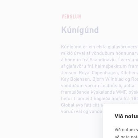
VERSLUN
Kúnígúnd
Kúnígúnd er ein elsta gjafavöruvers
mikið úrval af vönduðum hönnunar
á hönnun frá Skandinavíu. Í versluni
af gjafavöru frá heimsþekktum fra
Jensen, Royal Copenhagen, Kitchena
Kay Bojensen, Bjorn Wiinblad og Ros
vönduðum vörum í eldhúsið, pottar 
framleiðanda Þýskalands WMF, þýsk
hefur framleitt hágæða hnífa frá 181
Global svo fátt eitt sé nefnt. Kúnígú
vöruúrval og vandaða þjónustu.
Við notu
Við notum v
að geta not