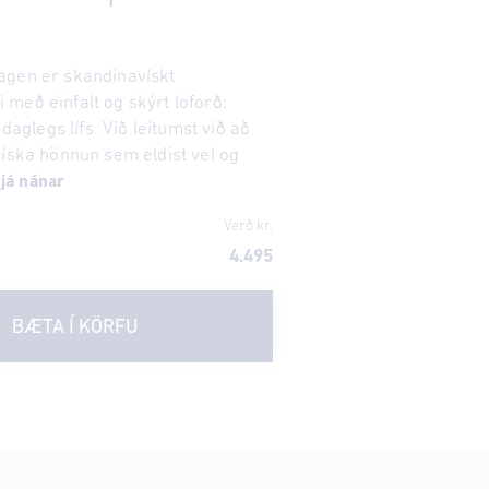
agen er skandinavískt
með einfalt og skýrt loforð:
 daglegs lífs. Við leitumst við að
síska hönnun sem eldist vel og
já nánar
Verð kr.
4.495
BÆTA Í KÖRFU