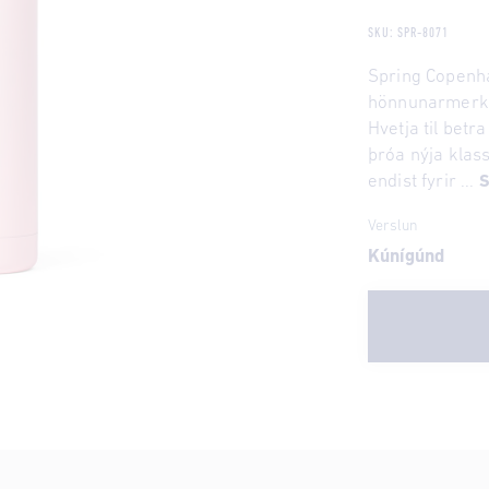
SKU: SPR-8071
Spring Copenh
hönnunarmerki 
Hvetja til betra
þróa nýja klas
endist fyrir ...
S
Verslun
Kúnígúnd