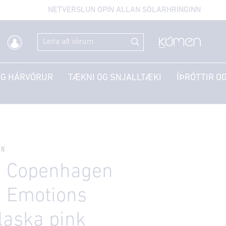
NETVERSLUN OPIN ALLAN SÓLARHRINGINN
OG HÁRVÖRUR
TÆKNI OG SNJALLTÆKI
ÍÞRÓTTIR OG
EN
g Copenhagen
g Emotions
laska pink