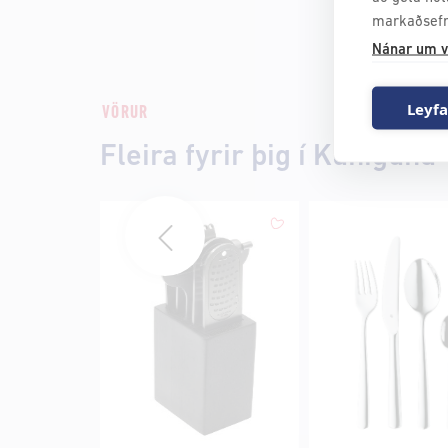
markaðsefn
Nánar um v
Leyfa
VÖRUR
Fleira fyrir þig í Kúnígúnd