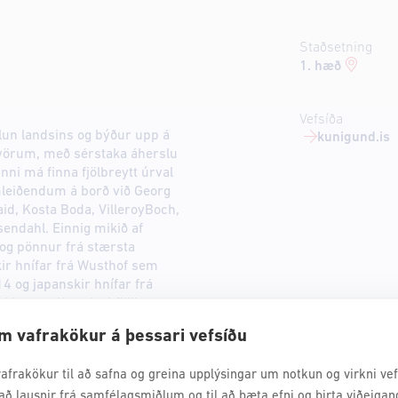
Staðsetning
1. hæð
Vefsíða
lun landsins og býður upp á
kunigund.is
vörum, með sérstaka áherslu
nni má finna fjölbreytt úrval
mleiðendum á borð við Georg
id, Kosta Boda, VilleroyBoch,
endahl. Einnig mikið af
og pönnur frá stærsta
ir hnífar frá Wusthof sem
4 og japanskir hnífar frá
nd leggur áherslu á fjölbreytt
m vafrakökur á þessari vefsíðu
afrakökur til að safna og greina upplýsingar um notkun og virkni vefs
að lausnir frá samfélagsmiðlum og til að bæta efni og birta viðeigan