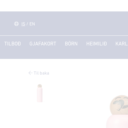
IS
/
EN
TILBOÐ
GJAFAKORT
BÖRN
HEIMILIÐ
KARL
Til baka