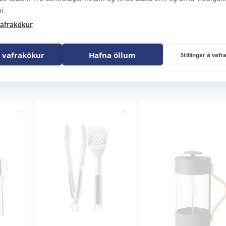
i.
afrakökur
 vafrakökur
Hafna öllum
Stillingar á va