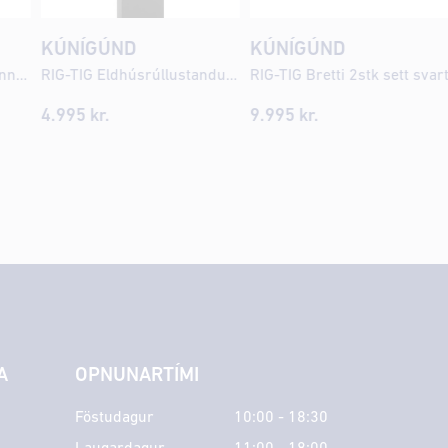
KÚNÍGÚND
KÚNÍGÚND
Stelton Emma pressukanna 1ltr svört
RIG-TIG Eldhúsrúllustandur svartur
RIG-TIG Bretti 2stk sett svar
4.995
kr.
9.995
kr.
A
OPNUNARTÍMI
Föstudagur
10:00 - 18:30