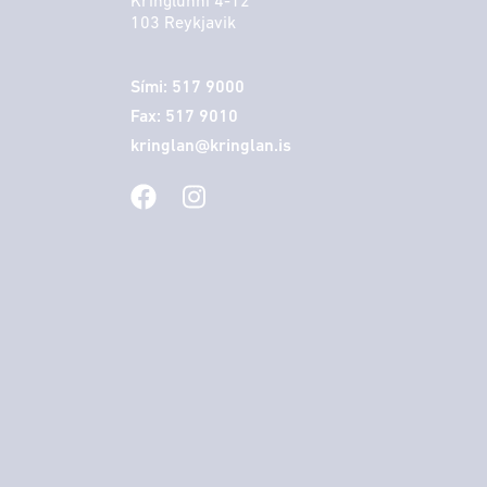
Kringlunni 4-12
103 Reykjavik
Sími: 517 9000
Fax: 517 9010
kringlan@kringlan.is