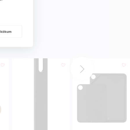
frakökum