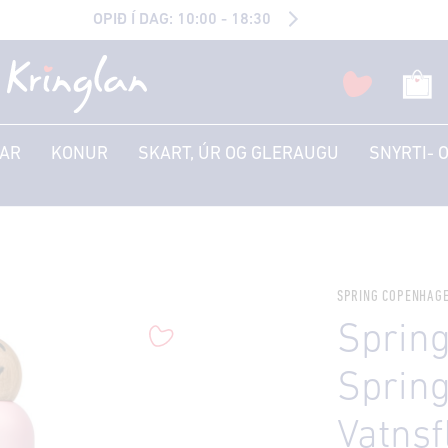
OPIÐ Í DAG: 10:00 - 18:30
AR
KONUR
SKART, ÚR OG GLERAUGU
SNYRTI- 
SPRING COPENHAG
Sprin
Sprin
Vatnsf