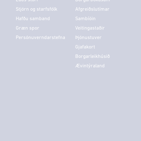
Stjórn og starfsfólk
Afgreiðslutímar
Hafðu samband
Sambíóin
Græn spor
Veitingastaðir
Persónuverndarstefna
Þjónustuver
Gjafakort
Borgarleikhúsið
Ævintýraland