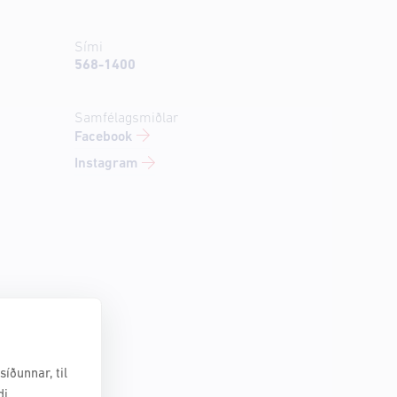
Sími
568-1400
Samfélagsmiðlar
Facebook
Instagram
íðunnar, til
di