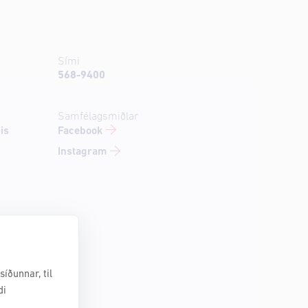
Sími
568-9400
Samfélagsmiðlar
Facebook
is
Instagram
íðunnar, til
di