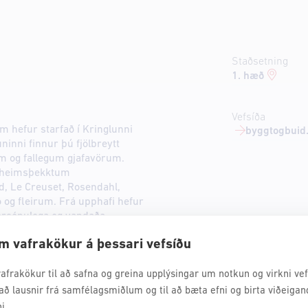
Staðsetning
1. hæð
Vefsíða
m hefur starfað í Kringlunni
byggtogbuid.
ninni finnur þú fjölbreytt
m og fallegum gjafavörum.
á heimsþekktum
d, Le Creuset, Rosendahl,
o og fleirum. Frá upphafi hefur
persónulega og vandaða
inna allt okkar vöruúrval.
m vafrakökur á þessari vefsíðu
afrakökur til að safna og greina upplýsingar um notkun og virkni vefs
að lausnir frá samfélagsmiðlum og til að bæta efni og birta viðeigan
i.