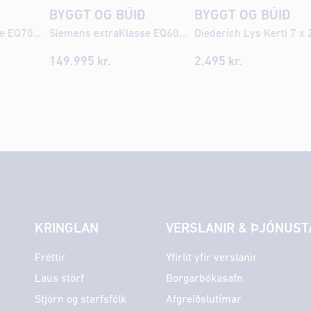
Ð
BYGGT OG BÚIÐ
BYGGT OG BÚIÐ
Siemens extraKlasse EQ700 iAroma Espresso kaffivél
Siemens extraKlasse EQ600 iAroma Espresso kaffivél
149.995
kr.
2.495
kr.
KRINGLAN
VERSLANIR & ÞJÓNUST
Fréttir
Yfirlit yfir verslanir
Laus störf
Borgarbókasafn
Stjórn og starfsfólk
Afgreiðslutímar