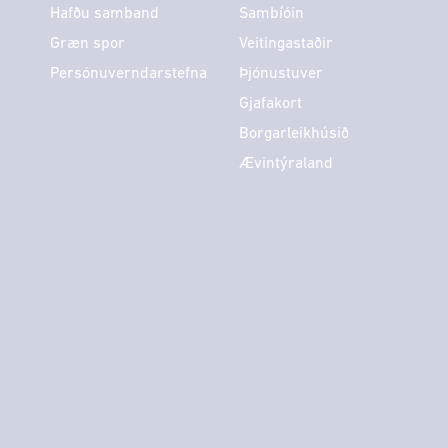
Hafðu samband
Sambíóin
Græn spor
Veitingastaðir
Persónuverndarstefna
Þjónustuver
Gjafakort
Borgarleikhúsið
Ævintýraland