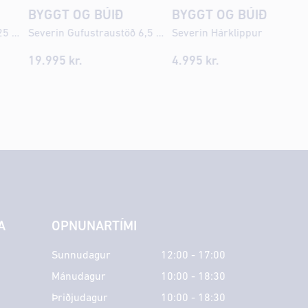
BYGGT OG BÚIÐ
BYGGT OG BÚIÐ
Diederich Lys Kerti 7 x 25 cm Gult
Severin Gufustraustöð 6,5 bar
Severin Hárklippur
19.995
kr.
4.995
kr.
A
OPNUNARTÍMI
Sunnudagur
12:00 - 17:00
Mánudagur
10:00 - 18:30
Þriðjudagur
10:00 - 18:30