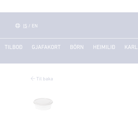
IS
/
EN
TILBOÐ
GJAFAKORT
BÖRN
HEIMILIÐ
KARL
Til baka