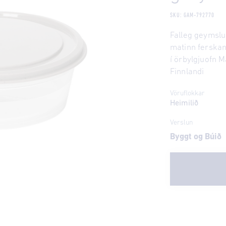
SKU: GAM-792770
Falleg geymslu
matinn ferska
í örbylgjuofn M
Finnlandi
Vöruflokkar
Heimilið
Verslun
Byggt og Búið