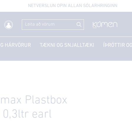
NETVERSLUN OPIN ALLAN SÓLARHRINGINN
OG HÁRVÖRUR
TÆKNI OG SNJALLTÆKI
ÍÞRÓTTIR OG
omax Plastbox
 0,3ltr earl