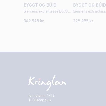
BYGGT OG BÚIÐ
BYGGT OG BÚI
Siemens extraKlasse EQ900 iAroma Espresso kaffivél
349.995
kr.
229.995
kr.
Kringlunni 4-12
103 Reykjavik