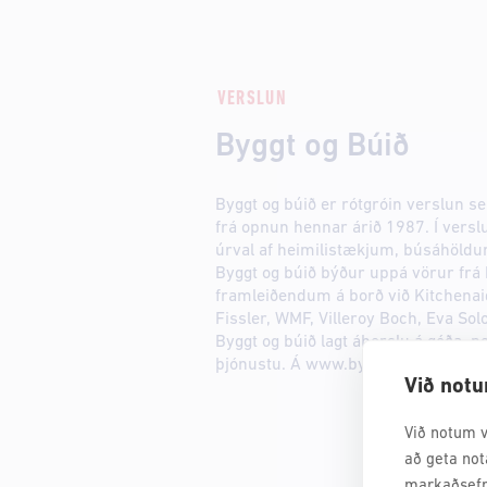
VERSLUN
Byggt og Búið
Byggt og búið er rótgróin verslun se
frá opnun hennar árið 1987. Í verslu
úrval af heimilistækjum, búsáhöldu
Byggt og búið býður uppá vörur fr
framleiðendum á borð við Kitchenai
Fissler, WMF, Villeroy Boch, Eva Sol
Byggt og búið lagt áherslu á góða, 
þjónustu. Á www.byggtogbuid.is má f
Við notu
Við notum v
að geta not
markaðsefn