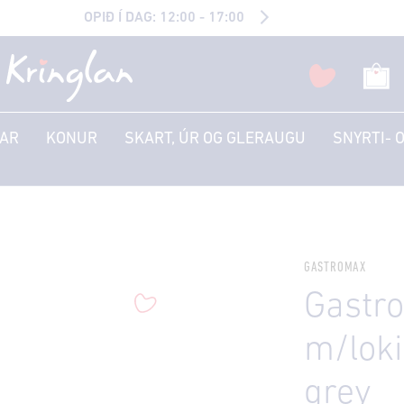
OPIÐ Í DAG: 12:00 - 17:00
AR
KONUR
SKART, ÚR OG GLERAUGU
SNYRTI- 
GASTROMAX
Gastr
m/loki
grey