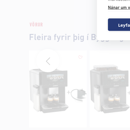
Nánar um v
Leyfa
VÖRUR
Fleira fyrir þig í Byggt og 