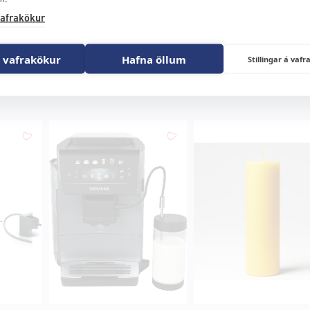
afrakökur
 vafrakökur
Hafna öllum
Stillingar á va
Búið