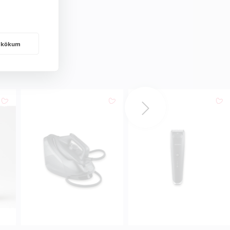
frakökum