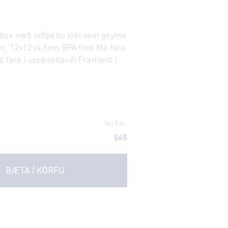
box með loftþéttu loki sem geyma
nn. 12x12x4,5cm BPA free Má fara
á fara í uppþvottavél Framleitt í
Verð kr.
545
BÆTA Í KÖRFU