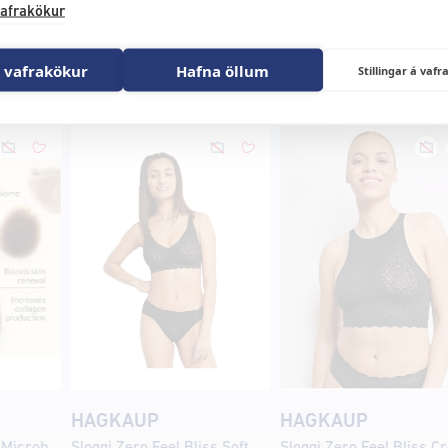
afrakökur
 vafrakökur
Hafna öllum
Stillingar á va
HAGKAUP
HAGKAUP
Nobe Forest Drops® Microbiome Booster 30ml
Sloggi Zero Feel Bliss Soft Bra Svart