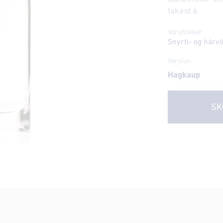
takast á.
Vöruflokkar
Snyrti- og hárv
Verslun
Hagkaup
SK