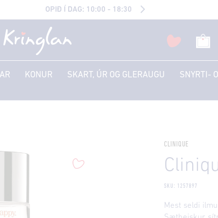
OPIÐ Í DAG: 10:00 - 18:30
AR
KONUR
SKART, ÚR OG GLERAUGU
SNYRTI- 
CLINIQUE
Clini
SKU: 1257897
Mest seldi ilmu
Sætbeiskur sít