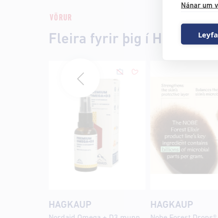
Nánar um v
VÖRUR
Leyfa
Fleira fyrir þig í Hagkaup
HAGKAUP
HAGKAUP
Nordaid Omega + D3 munnúði 40 dagskammtar