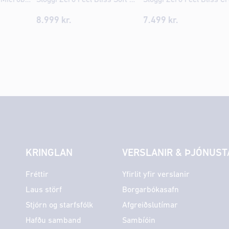
8.999
kr.
7.499
kr.
KRINGLAN
VERSLANIR & ÞJÓNUST
Fréttir
Yfirlit yfir verslanir
Laus störf
Borgarbókasafn
Stjórn og starfsfólk
Afgreiðslutímar
Hafðu samband
Sambíóin