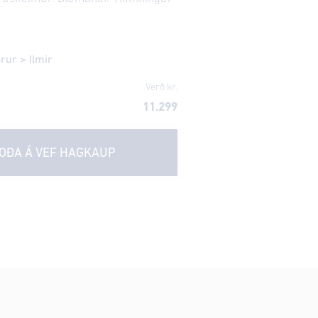
örur
>
Ilmir
Verð kr.
11.299
OÐA Á VEF
HAGKAUP