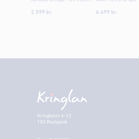
2.599
kr.
6.699
kr.
Kringlunni 4-12
103 Reykjavik