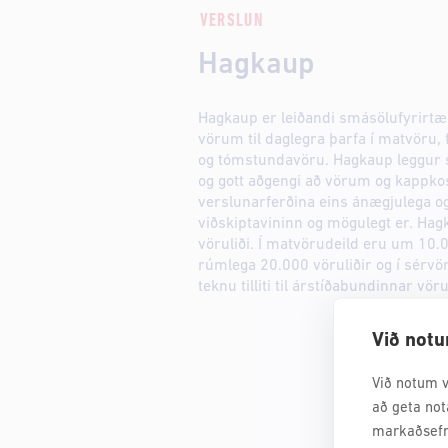
VERSLUN
Hagkaup
Hagkaup er leiðandi smásölufyrirtæk
vörum til daglegra þarfa í matvöru, 
og tómstundavöru. Hagkaup leggur s
og gott aðgengi að vörum og kappkos
verslunarferðina eins ánægjulega 
viðskiptavininn og mögulegt er. Ha
vöruliði. Í matvörudeild eru um 10.0
rúmlega 20.000 vöruliðir og í sérvör
teknu tilliti til árstíðabundinnar vöru
Við notu
Við notum v
að geta not
markaðsefn