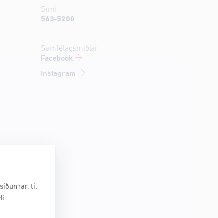
Sími
563-5200
Samfélagsmiðlar
Facebook
Instagram
íðunnar, til
di