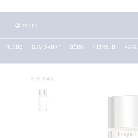
IS
/
EN
TILBOÐ
GJAFAKORT
BÖRN
HEIMILIÐ
KARL
Til baka