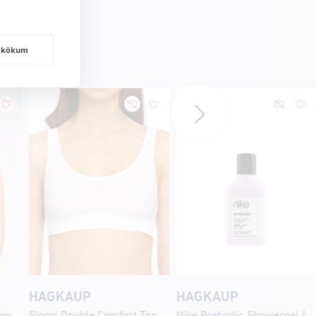
frakökum
HAGKAUP
HAGKAUP
Sloggi Zero Feel Bliss Crop Top Svart
Sloggi Double Comfort Top hvítur
Nike Prebiotic Showergel 400ml