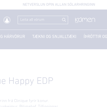
NETVERSLUN OPIN ALLAN SÓLARHRINGINN
OG HÁRVÖRUR
TÆKNI OG SNJALLTÆKI
ÍÞRÓTTIR OG
que Happy EDP
rinn frá Clinique fyrir konur.
ruskeimur. Blómahaf. Tilfinningar