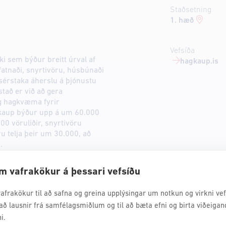
Staðsetning
1. hæð
Vefsíða
i sem býður breitt úrval af
hagkaup.is
fatnaði, snyrtivöru, húsbúnaði
érstaka áherslu á þjónustu
tað er við að gera
og hagkvæma fyrir
gkaup býður upp á um 60.000
00 vöruliðir, snyrtivöru
u telja þeir um 30.000, að
.
m vafrakökur á þessari vefsíðu
afrakökur til að safna og greina upplýsingar um notkun og virkni vefs
að lausnir frá samfélagsmiðlum og til að bæta efni og birta viðeigan
i.