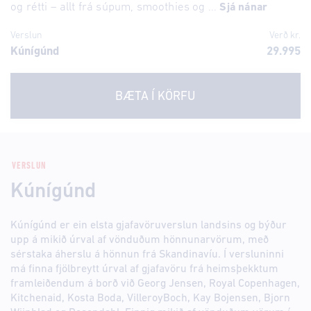
og rétti – allt frá súpum, smoothies og ...
Sjá nánar
Verslun
Verð kr.
Kúnígúnd
29.995
BÆTA Í KÖRFU
VERSLUN
Kúnígúnd
Kúnígúnd er ein elsta gjafavöruverslun landsins og býður
upp á mikið úrval af vönduðum hönnunarvörum, með
sérstaka áherslu á hönnun frá Skandinavíu. Í versluninni
má finna fjölbreytt úrval af gjafavöru frá heimsþekktum
framleiðendum á borð við Georg Jensen, Royal Copenhagen,
Kitchenaid, Kosta Boda, VilleroyBoch, Kay Bojensen, Bjorn