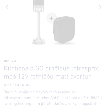
KITCHENAID
Kitchenaid GO þráðlaus töfrasproti
með 12V rafhlöðu matt svartur
SKU: KIT-5KHBRV71BM
Blandið, myljið og freyðið með þráðlausa
töfrasprotanum úr KitchenAid Go seríunni með rafhlöðu
hvar og hvernig sem þú vilt. Gerðu alls kyns uppskriftir