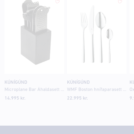
KÚNÍGÚND
KÚNÍGÚND
K
Microplane Bar Áhaldasett Svart
WMF Boston hnífaparasett 24 stk fyrir 6 manns
Ox
14.995
kr.
22.995
kr.
9