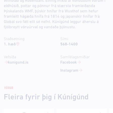
Wiinblad og Rosendahl. Einnig mikið af vönduðum vörum í
eldhúsið, pottar og pönnur frá stærsta framleiðanda
Þýskalands WMF, þýskir hnífar frá Wusthof sem hefur
framleitt hágæða hnífa frá 1814 og japanskir hnífar frá
Global svo fátt eitt sé nefnt. Kúnígúnd leggur áherslu á
fjölbreytt vöruúrval og vandaða þjónustu.
Staðsetning
Sími
1. hæð
568-1400
Vefsíða
Samfélagsmiðlar
kunigund.is
Facebook
Instagram
VÖRUR
Fleira fyrir þig í Kúnígúnd