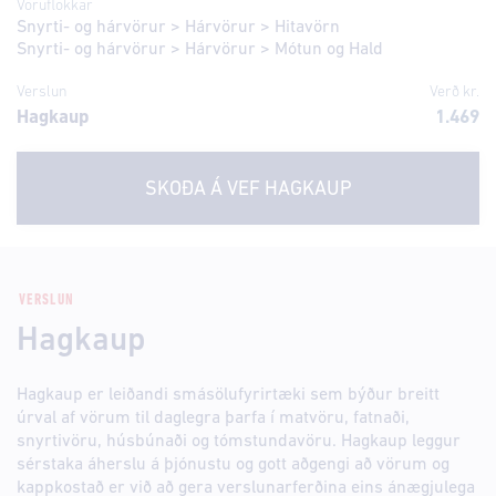
Vöruflokkar
Snyrti- og hárvörur
>
Hárvörur
>
Hitavörn
Snyrti- og hárvörur
>
Hárvörur
>
Mótun og Hald
Verslun
Verð kr.
Hagkaup
1.469
SKOÐA Á VEF
HAGKAUP
VERSLUN
Hagkaup
Hagkaup er leiðandi smásölufyrirtæki sem býður breitt
úrval af vörum til daglegra þarfa í matvöru, fatnaði,
snyrtivöru, húsbúnaði og tómstundavöru. Hagkaup leggur
sérstaka áherslu á þjónustu og gott aðgengi að vörum og
kappkostað er við að gera verslunarferðina eins ánægjulega