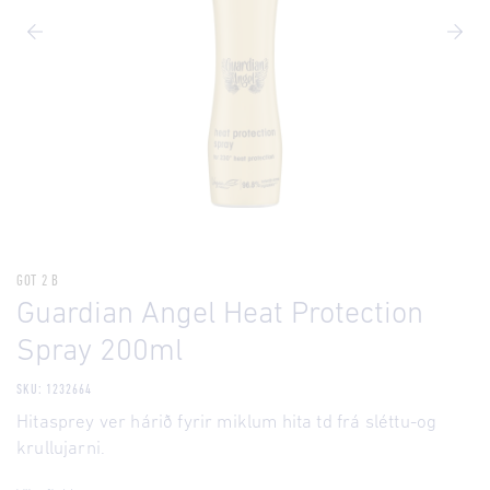
GOT 2 B
Guardian Angel Heat Protection
Spray 200ml
SKU: 1232664
Hitasprey ver hárið fyrir miklum hita td frá sléttu-og
krullujarni.