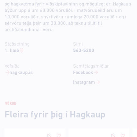
og hagkvæma fyrir viðskiptavininn og mögulegt er. Hagkaup
býður upp á um 60.000 vöruliði. Í matvörudeild eru um
10.000 vöruliðir, snyrtivöru rúmlega 20.000 vöruliðir og í
sérvöru telja þeir um 30.000, að teknu tilliti til
árstíðabundinnar vöru.
Staðsetning
Sími
1. hæð
563-5200
Vefsíða
Samfélagsmiðlar
hagkaup.is
Facebook
Instagram
VÖRUR
Fleira fyrir þig í Hagkaup