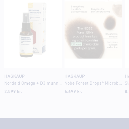
HAGKAUP
HAGKAUP
H
Nordaid Omega + D3 munnúði 40 dagskammtar
Nobe Forest Drops® Microbiome Booster 30ml
2.599
kr.
6.699
kr.
8