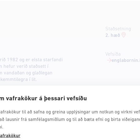
Staðsetning
2. hæð
Vefsíða
ið 1982 og er elsta starfandi
englabornin.
 hefur verið staðsett í
um vandaðan og glaðlegan
skemmtilegra í lit.
m vafrakökur á þessari vefsíðu
afrakökur til að safna og greina upplýsingar um notkun og virkni vefs
að lausnir frá samfélagsmiðlum og til að bæta efni og birta viðeigan
i.
afrakökur