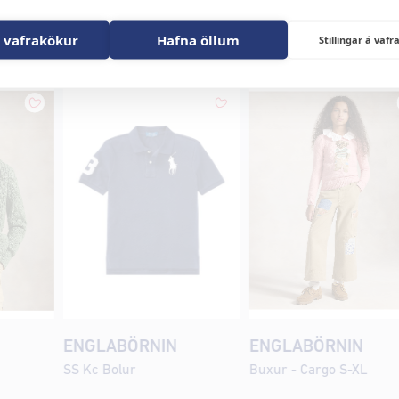
in
 vafrakökur
Hafna öllum
Stillingar á va
ENGLABÖRNIN
ENGLABÖRNIN
SS Kc Bolur
Buxur - Cargo S-XL