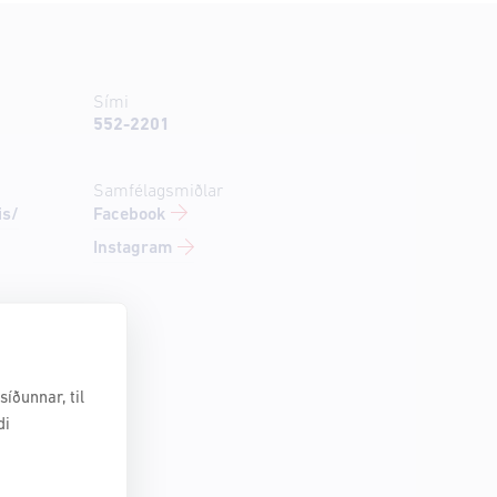
Sími
552-2201
Samfélagsmiðlar
Facebook
is/
Instagram
íðunnar, til
di