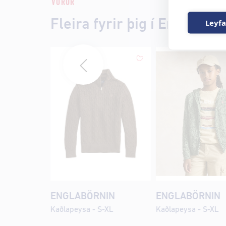
VÖRUR
Fleira fyrir þig í Englabörn
Leyfa
ENGLABÖRNIN
ENGLABÖRNIN
Kaðlapeysa - S-XL
Kaðlapeysa - S-XL