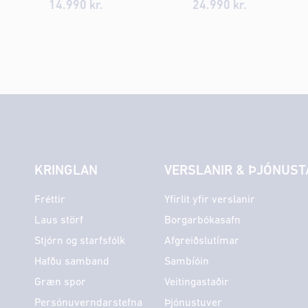
14.990 kr.
24.990 kr.
KRINGLAN
VERSLANIR & ÞJÓNUST
Fréttir
Yfirlit yfir verslanir
Laus störf
Borgarbókasafn
Stjórn og starfsfólk
Afgreiðslutímar
Hafðu samband
Sambíóin
Græn spor
Veitingastaðir
Persónuverndarstefna
Þjónustuver