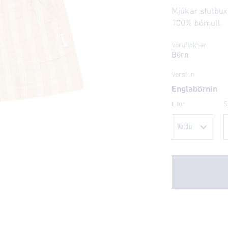
Mjúkar stutbuxu
100% bómull.
Vöruflokkar
Börn
Verslun
Englabörnin
Litur
S