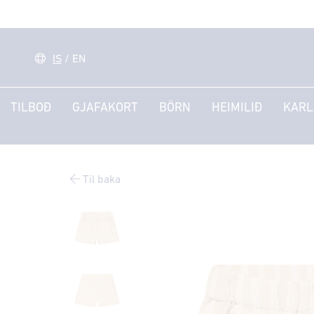
IS
/
EN
TILBOÐ
GJAFAKORT
BÖRN
HEIMILIÐ
KARL
Til baka