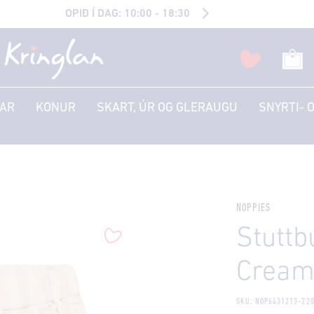
OPIÐ Í DAG: 10:00 - 18:30
AR
KONUR
SKART, ÚR OG GLERAUGU
SNYRTI- 
NOPPIES
Stuttb
Crea
SKU: NOP6431213-22