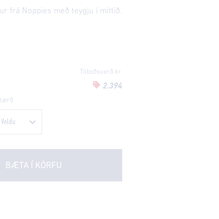
r frá Noppies með teygju í mittið.
Tilboðsverð kr.
2.394
tærð
BÆTA Í KÖRFU