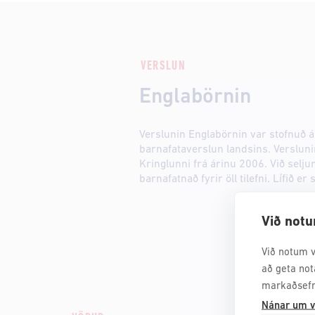
VERSLUN
Englabörnin
Verslunin Englabörnin var stofnuð ár
barnafataverslun landsins. Verslunin
Kringlunni frá árinu 2006. Við selj
barnafatnað fyrir öll tilefni. Lífið er 
Við notu
Við notum v
að geta not
markaðsefn
Nánar um v