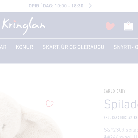
OPIÐ Í DAG: 10:00 - 18:30
AR
KONUR
SKART, ÚR OG GLERAUGU
SNYRTI- 
CARLO BABY
Spiladó
SKU: CAR41003-62-BE
S&#230;t spila
&#246;ryggi. H