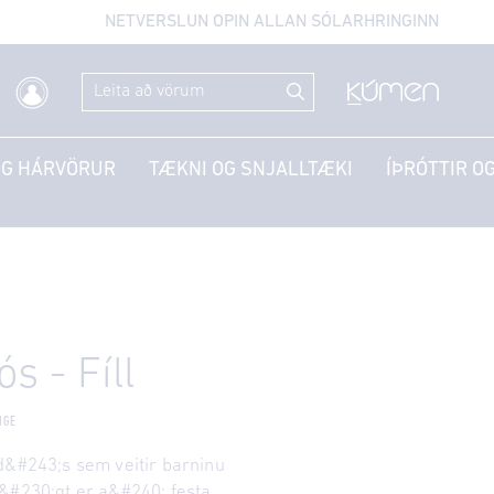
NETVERSLUN OPIN ALLAN SÓLARHRINGINN
OG HÁRVÖRUR
TÆKNI OG SNJALLTÆKI
ÍÞRÓTTIR OG
s - Fíll
IGE
d&#243;s sem veitir barninu
&#230;gt er a&#240; festa