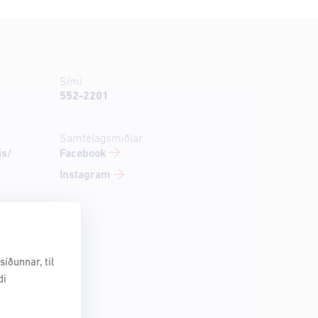
Sími
552-2201
Samfélagsmiðlar
Facebook
is/
Instagram
íðunnar, til
di