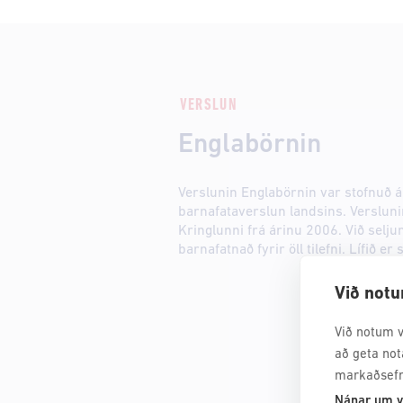
VERSLUN
Englabörnin
Verslunin Englabörnin var stofnuð ár
barnafataverslun landsins. Verslunin
Kringlunni frá árinu 2006. Við selj
barnafatnað fyrir öll tilefni. Lífið er 
Við notu
Við notum v
að geta not
markaðsefn
Nánar um v