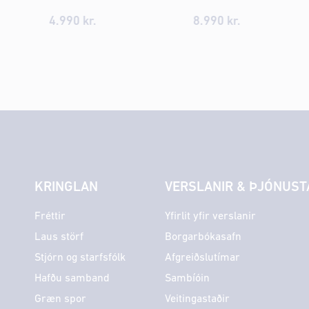
4.990 kr.
8.990 kr.
KRINGLAN
VERSLANIR & ÞJÓNUST
Fréttir
Yfirlit yfir verslanir
Laus störf
Borgarbókasafn
Stjórn og starfsfólk
Afgreiðslutímar
Hafðu samband
Sambíóin
Græn spor
Veitingastaðir