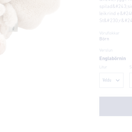
spilad&#243;s
leikrind e&#2
St&#230;r&#240;
Vöruflokkar
Börn
Verslun
Englabörnin
Litur
S