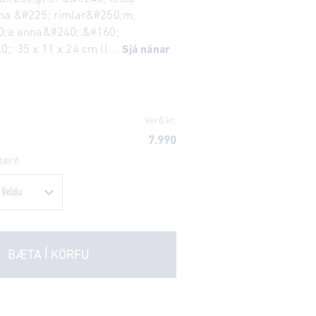
ina &#225; rimlar&#250;m,
40;a anna&#240;.&#160;
: 35 x 11 x 24 cm (l ...
Sjá nánar
Verð kr.
7.990
tærð
BÆTA Í KÖRFU