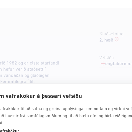
Staðsetning
2. hæð
Vefsíða
ið 1982 og er elsta starfandi
englabornin.
 hefur verið staðsett í
um vandaðan og glaðlegan
skemmtilegra í lit.
m vafrakökur á þessari vefsíðu
afrakökur til að safna og greina upplýsingar um notkun og virkni vefs
að lausnir frá samfélagsmiðlum og til að bæta efni og birta viðeigan
i.
afrakökur