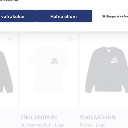
 vafrakökur
Hafna öllum
Stillingar á va
in
ENGLABÖRNIN
ENGLABÖRNIN
Stuttermabolur - Logo
Peysa - Logo