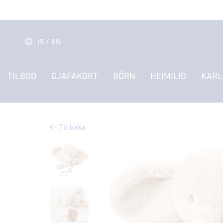
IS
/
EN
TILBOÐ
GJAFAKORT
BÖRN
HEIMILIÐ
KARL
Til baka