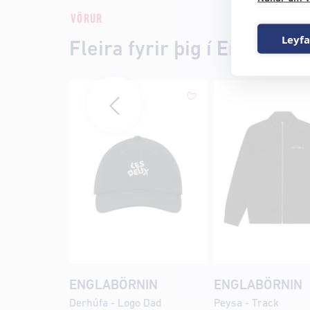
VÖRUR
Leyfa
Fleira fyrir þig í Englabörn
ENGLABÖRNIN
ENGLABÖRNIN
Derhúfa - Logo Dad
Peysa - Track