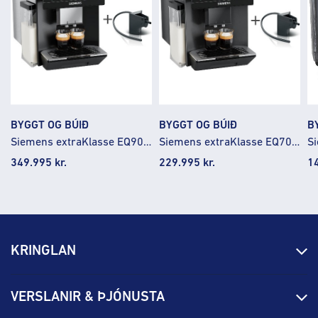
BYGGT OG BÚIÐ
BYGGT OG BÚIÐ
B
Siemens extraKlasse EQ900 iAroma Espresso kaffivél
Siemens extraKlasse EQ700 iAroma Espresso kaffivél
349.995
kr.
229.995
kr.
1
KRINGLAN
Fréttir
VERSLANIR & ÞJÓNUSTA
Laus störf