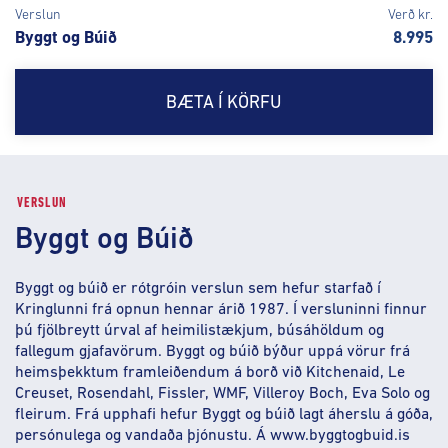
Verslun
Verð kr.
Byggt og Búið
8.995
BÆTA Í KÖRFU
VERSLUN
Byggt og Búið
Byggt og búið er rótgróin verslun sem hefur starfað í
Kringlunni frá opnun hennar árið 1987. Í versluninni finnur
þú fjölbreytt úrval af heimilistækjum, búsáhöldum og
fallegum gjafavörum. Byggt og búið býður uppá vörur frá
heimsþekktum framleiðendum á borð við Kitchenaid, Le
Creuset, Rosendahl, Fissler, WMF, Villeroy Boch, Eva Solo og
fleirum. Frá upphafi hefur Byggt og búið lagt áherslu á góða,
persónulega og vandaða þjónustu. Á www.byggtogbuid.is