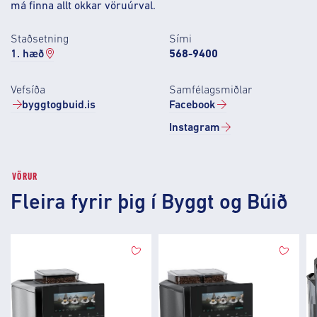
má finna allt okkar vöruúrval.
Staðsetning
Sími
1. hæð
568-9400
Vefsíða
Samfélagsmiðlar
byggtogbuid.is
Facebook
Instagram
VÖRUR
Fleira fyrir þig í Byggt og Búið