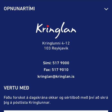
Stjórn og starfsfólk
Yfirlit yfir verslanir
OPNUNARTÍMI
Hafðu samband
Borgarbókasafn
Græn spor
Afgreiðslutímar
Laugardagur
11:00 - 18:00
Persónuverndarstefna
Sambíóin
Sunnudagur
12:00 - 17:00
Veitingastaðir
Mánudagur
10:00 - 18:30
Þjónustuver
Þriðjudagur
10:00 - 18:30
Kringlunni 4-12
Gjafakort
103 Reykjavik
Miðvikudagur
10:00 - 18:30
Borgarleikhúsið
Fimmtudagur
10:00 - 18:30
Sími: 517 9000
Ævintýraland
Föstudagur
10:00 - 18:30
Fax: 517 9010
kringlan@kringlan.is
VERTU MEÐ
Fáðu forskot á dagskrána okkar og sértilboð með því að skrá
þig á póstlista Kringlunnar.