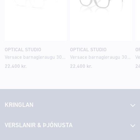
OPTICAL STUDIO
OPTICAL STUDIO
O
Versace barnagleraugu 3013U 49
Versace barnagleraugu 3016U 47
22.400
kr.
22.400
kr.
2
KRINGLAN
Fréttir
VERSLANIR & ÞJÓNUSTA
Laus störf
Stjórn og starfsfólk
Yfirlit yfir verslanir