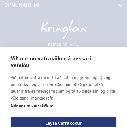
OPNUNARTÍMI
Hafðu samband
Borgarbókasafn
Græn spor
Afgreiðslutímar
Sunnudagur
12:00 - 17:00
Persónuverndarstefna
Sambíóin
Mánudagur
10:00 - 18:30
Veitingastaðir
Þriðjudagur
10:00 - 18:30
Þjónustuver
Miðvikudagur
10:00 - 18:30
Kringlunni 4-12
Gjafakort
103 Reykjavik
Fimmtudagur
10:00 - 18:30
Borgarleikhúsið
Við notum vafrakökur á þessari
Föstudagur
10:00 - 18:30
vefsíðu
Sími: 517 9000
Ævintýraland
Laugardagur
11:00 - 18:00
Fax: 517 9010
Við notum vafrakökur til að safna og greina upplýsingar
kringlan@kringlan.is
um notkun og virkni vefsíðunnar, til að geta notað
lausnir frá samfélagsmiðlum og til að bæta efni og birta
VERTU MEÐ
viðeigandi markaðsefni.
Fáðu forskot á dagskrána okkar og sértilboð með því að skrá
Nánar um vafrakökur
þig á póstlista Kringlunnar.
Leyfa vafrakökur