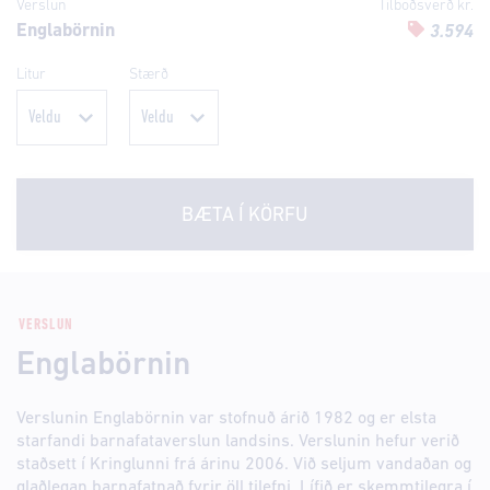
Verslun
Tilboðsverð kr.
Englabörnin
3.594
Litur
Stærð
BÆTA Í KÖRFU
VERSLUN
Englabörnin
Verslunin Englabörnin var stofnuð árið 1982 og er elsta
starfandi barnafataverslun landsins. Verslunin hefur verið
staðsett í Kringlunni frá árinu 2006. Við seljum vandaðan og
glaðlegan barnafatnað fyrir öll tilefni. Lífið er skemmtilegra í