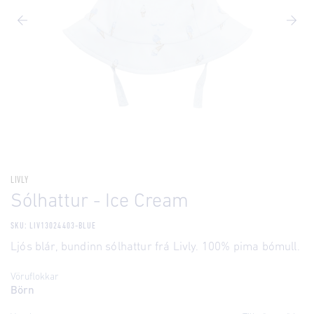
LIVLY
Sólhattur - Ice Cream
SKU: LIV13024403-BLUE
Ljós blár, bundinn sólhattur frá Livly. 100% pima bómull.
Vöruflokkar
Börn