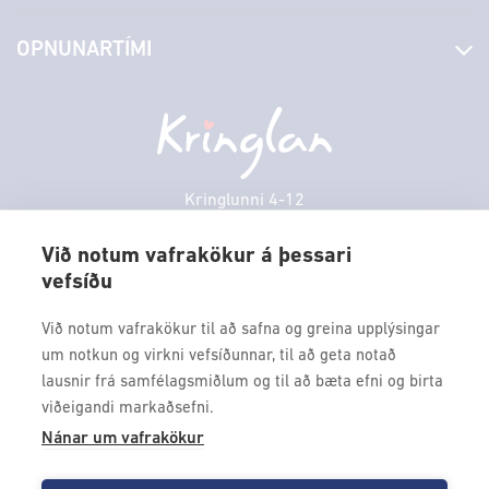
Stjórn og starfsfólk
Yfirlit yfir verslanir
OPNUNARTÍMI
Hafðu samband
Borgarbókasafn
Græn spor
Afgreiðslutímar
Fimmtudagur
10:00 - 18:30
Persónuverndarstefna
Sambíóin
Föstudagur
10:00 - 18:30
Veitingastaðir
Laugardagur
11:00 - 18:00
Þjónustuver
Sunnudagur
12:00 - 17:00
Kringlunni 4-12
Gjafakort
103 Reykjavik
Mánudagur
10:00 - 18:30
Borgarleikhúsið
Við notum vafrakökur á þessari
Þriðjudagur
10:00 - 18:30
vefsíðu
Sími: 517 9000
Ævintýraland
Miðvikudagur
10:00 - 18:30
Fax: 517 9010
Við notum vafrakökur til að safna og greina upplýsingar
kringlan@kringlan.is
um notkun og virkni vefsíðunnar, til að geta notað
lausnir frá samfélagsmiðlum og til að bæta efni og birta
VERTU MEÐ
viðeigandi markaðsefni.
Fáðu forskot á dagskrána okkar og sértilboð með því að skrá
Nánar um vafrakökur
þig á póstlista Kringlunnar.