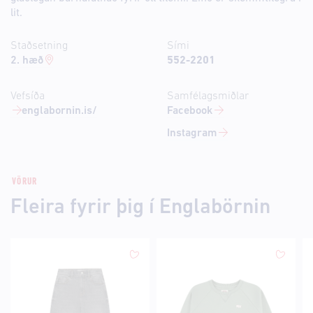
lit.
Staðsetning
Sími
2. hæð
552-2201
Vefsíða
Samfélagsmiðlar
englabornin.is/
Facebook
Instagram
VÖRUR
Fleira fyrir þig í Englabörnin