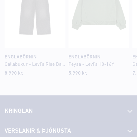
ENGLABÖRNIN
ENGLABÖRNIN
E
Gallabuxur - Levi's Rise Baggy
Peysa - Levi's 10-16Y
8.990 kr.
5.990 kr.
7.
KRINGLAN
Fréttir
VERSLANIR & ÞJÓNUSTA
Laus störf