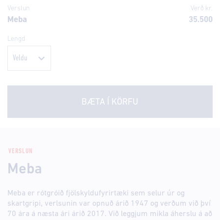
Verslun
Verð kr.
Meba
35.500
Lengd
BÆTA Í KÖRFU
VERSLUN
Meba
Meba er rótgróið fjölskyldufyrirtæki sem selur úr og
skartgripi, verlsunin var opnuð árið 1947 og verðum við því
70 ára á næsta ári árið 2017. Við leggjum mikla áherslu á að