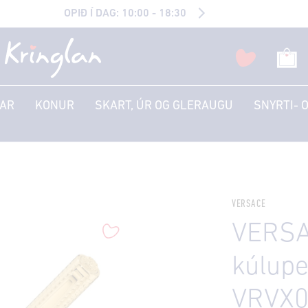
OPIÐ Í DAG: 10:00 - 18:30
AR
KONUR
SKART, ÚR OG GLERAUGU
SNYRTI- 
VERSACE
VERSA
kúlupe
VRVX0