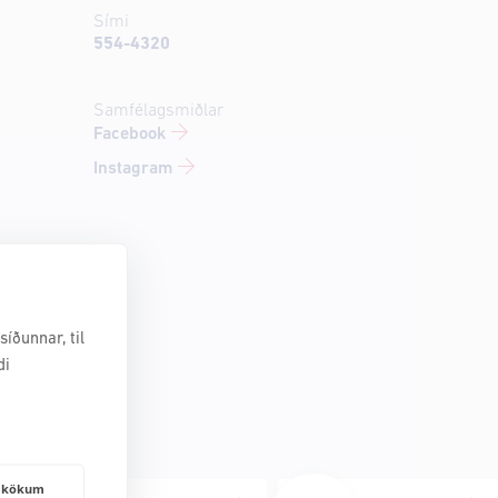
Sími
554-4320
Samfélagsmiðlar
Facebook
Instagram
íðunnar, til
di
frakökum