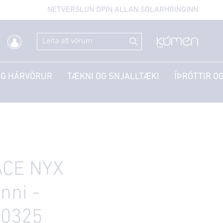
NETVERSLUN OPIN ALLAN SÓLARHRINGINN
OG HÁRVÖRUR
TÆKNI OG SNJALLTÆKI
ÍÞRÓTTIR OG
CE NYX
nni -
0325