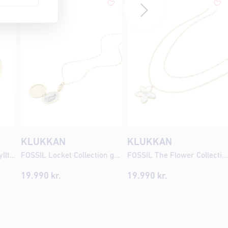
KLUKKAN
KLUKKAN
FOSSIL All Stacked Up gylltir eyrnalokkar með zirkonia JA7215
FOSSIL Locket Collection gyllt hálsmen JF04426
FOSSIL The Flower Collection hálsmen JF04969
19.990
kr.
19.990
kr.