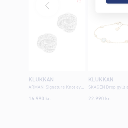
KLUKKAN
KLUKKAN
ARMANI Signature Knot eyrnalokkar EGS3423
16.990
kr.
22.990
kr.