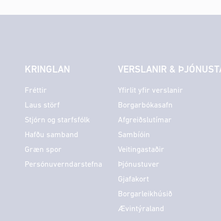
KRINGLAN
VERSLANIR & ÞJÓNUST
Fréttir
Yfirlit yfir verslanir
Laus störf
Borgarbókasafn
Stjórn og starfsfólk
Afgreiðslutímar
Hafðu samband
Sambíóin
Græn spor
Veitingastaðir
Persónuverndarstefna
Þjónustuver
Gjafakort
Borgarleikhúsið
Ævintýraland