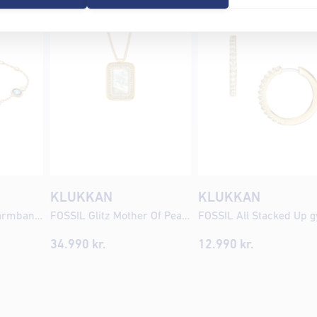
KLUKKAN
KLUKKAN
SKAGEN Drop gyllt armband SKJ1896
FOSSIL Glitz Mother Of Pearl gyllt hálsmen JF04996
34.990
kr.
12.990
kr.