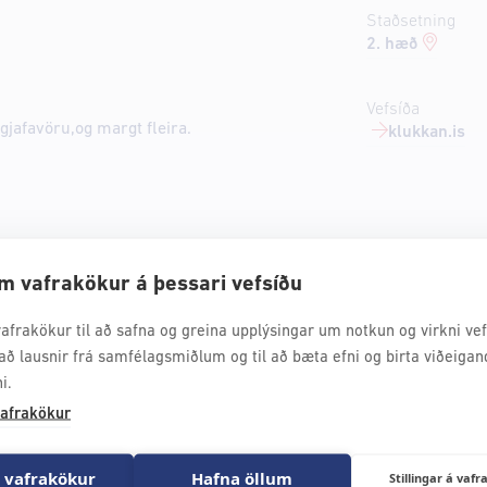
Staðsetning
2. hæð
Vefsíða
 gjafavöru,og margt fleira.
klukkan.is
m vafrakökur á þessari vefsíðu
afrakökur til að safna og greina upplýsingar um notkun og virkni vefs
að lausnir frá samfélagsmiðlum og til að bæta efni og birta viðeigan
i.
afrakökur
 vafrakökur
Hafna öllum
Stillingar á va