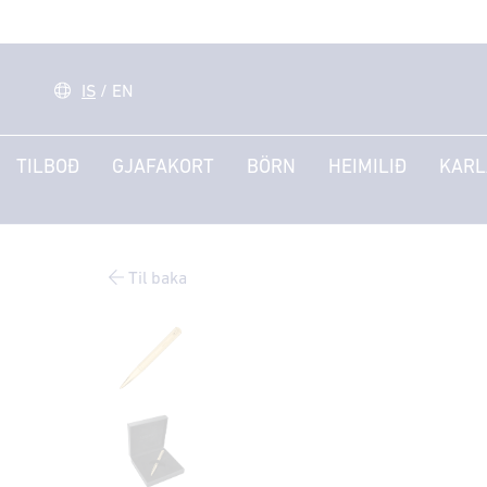
IS
/
EN
TILBOÐ
GJAFAKORT
BÖRN
HEIMILIÐ
KARL
Til baka