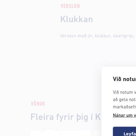
VERSLUN
Klukkan
Verslun með úr, klukkur, skartgripi,
Við notu
Við notum v
að geta not
VÖRUR
markaðsefn
Fleira fyrir þig í Klukkan
Nánar um v
Leyfa