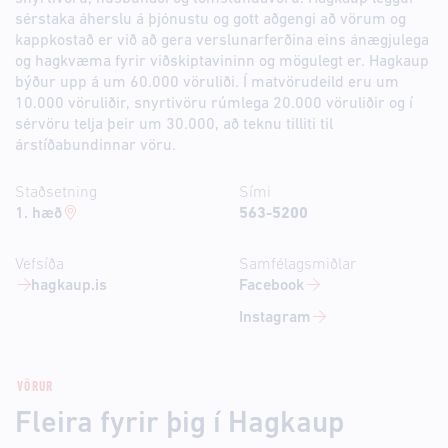
sérstaka áherslu á þjónustu og gott aðgengi að vörum og
kappkostað er við að gera verslunarferðina eins ánægjulega
og hagkvæma fyrir viðskiptavininn og mögulegt er. Hagkaup
býður upp á um 60.000 vöruliði. Í matvörudeild eru um
10.000 vöruliðir, snyrtivöru rúmlega 20.000 vöruliðir og í
sérvöru telja þeir um 30.000, að teknu tilliti til
árstíðabundinnar vöru.
Staðsetning
Sími
1. hæð
563-5200
Vefsíða
Samfélagsmiðlar
hagkaup.is
Facebook
Instagram
VÖRUR
Fleira fyrir þig í Hagkaup