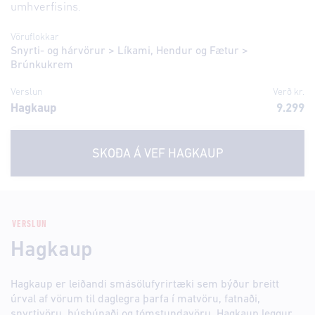
umhverfisins.
Vöruflokkar
Snyrti- og hárvörur
>
Líkami, Hendur og Fætur
>
Brúnkukrem
Verslun
Verð kr.
Hagkaup
9.299
SKOÐA Á VEF
HAGKAUP
VERSLUN
Hagkaup
Hagkaup er leiðandi smásölufyrirtæki sem býður breitt
úrval af vörum til daglegra þarfa í matvöru, fatnaði,
snyrtivöru, húsbúnaði og tómstundavöru. Hagkaup leggur