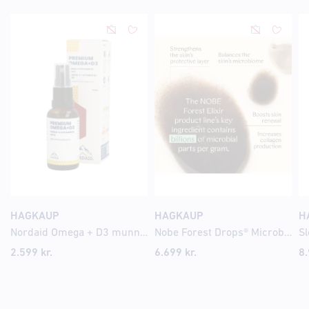
HAGKAUP
HAGKAUP
H
Nordaid Omega + D3 munnúði 40 dagskammtar
Nobe Forest Drops® Microbiome Booster 30ml
2.599
kr.
6.699
kr.
8