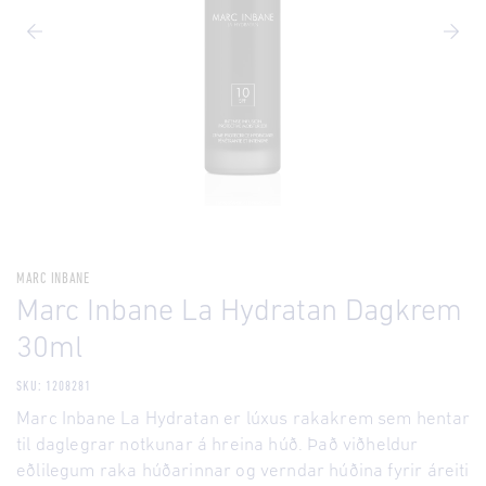
MARC INBANE
Marc Inbane La Hydratan Dagkrem
30ml
SKU: 1208281
Marc Inbane La Hydratan er lúxus rakakrem sem hentar
til daglegrar notkunar á hreina húð. Það viðheldur
eðlilegum raka húðarinnar og verndar húðina fyrir áreiti