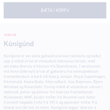
BÆTA Í KÖRFU
VERSLUN
Kúnígúnd
Kúnígúnd er ein elsta gjafavöruverslun landsins og býður
upp á mikið úrval af vönduðum hönnunarvörum, með
sérstaka áherslu á hönnun frá Skandinavíu. Í versluninni
má finna fjölbreytt úrval af gjafavöru frá heimsþekktum
framleiðendum á borð við Georg Jensen, Royal Copenhagen,
Kitchenaid, Kosta Boda, VilleroyBoch, Kay Bojensen, Bjorn
Wiinblad og Rosendahl. Einnig mikið af vönduðum vörum í
eldhúsið, pottar og pönnur frá stærsta framleiðanda
Þýskalands WMF, þýskir hnífar frá Wusthof sem hefur
framleitt hágæða hnífa frá 1814 og japanskir hnífar frá
Global svo fátt eitt sé nefnt. Kúnígúnd leggur áherslu á