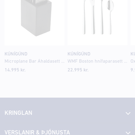
KÚNÍGÚND
KÚNÍGÚND
K
Microplane Bar Áhaldasett Svart
WMF Boston hnífaparasett 24 stk fyrir 6 manns
Ox
14.995
kr.
22.995
kr.
9
KRINGLAN
Fréttir
VERSLANIR & ÞJÓNUSTA
Laus störf