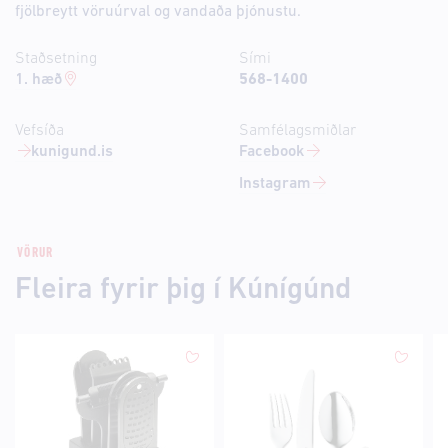
fjölbreytt vöruúrval og vandaða þjónustu.
Staðsetning
Sími
1. hæð
568-1400
Vefsíða
Samfélagsmiðlar
kunigund.is
Facebook
Instagram
VÖRUR
Fleira fyrir þig í Kúnígúnd