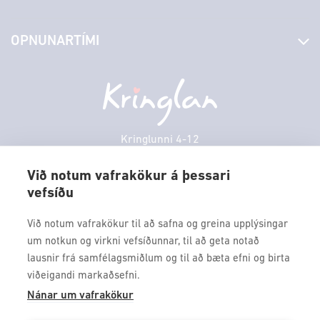
Stjórn og starfsfólk
Yfirlit yfir verslanir
OPNUNARTÍMI
Hafðu samband
Borgarbókasafn
Græn spor
Afgreiðslutímar
Föstudagur
10:00 - 18:30
Persónuverndarstefna
Sambíóin
Laugardagur
11:00 - 18:00
Veitingastaðir
Sunnudagur
12:00 - 17:00
Þjónustuver
Mánudagur
10:00 - 18:30
Kringlunni 4-12
Gjafakort
103 Reykjavik
Þriðjudagur
10:00 - 18:30
Borgarleikhúsið
Við notum vafrakökur á þessari
Miðvikudagur
10:00 - 18:30
vefsíðu
Sími: 517 9000
Ævintýraland
Fimmtudagur
10:00 - 18:30
Fax: 517 9010
Við notum vafrakökur til að safna og greina upplýsingar
kringlan@kringlan.is
um notkun og virkni vefsíðunnar, til að geta notað
lausnir frá samfélagsmiðlum og til að bæta efni og birta
VERTU MEÐ
viðeigandi markaðsefni.
Fáðu forskot á dagskrána okkar og sértilboð með því að skrá
Nánar um vafrakökur
þig á póstlista Kringlunnar.